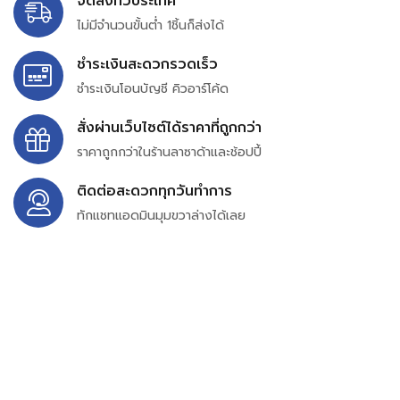
จัดส่งทั่วประเทศ
ไม่มีจำนวนขั้นต่ำ 1ชิ้นก็ส่งได้
ชำระเงินสะดวกรวดเร็ว
ชำระเงินโอนบัญชี คิวอาร์โค้ด
สั่งผ่านเว็บไซต์ได้ราคาที่ถูกกว่า
ราคาถูกกว่าในร้านลาซาด้าและช้อปปี้
ติดต่อสะดวกทุกวันทำการ
ทักแชทแอดมินมุมขวาล่างได้เลย
บริษัท สยาม เพอร์เชสซิ่ง จำกัด
399/9 ถนนฉลองกรุง แขวงลำปลาทิว เขตลาดกระบัง
กรุงเทพมหานคร 10520
เลขทะเบียน 0105563154601