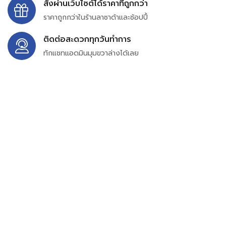
สั่งผ่านเว็บไซต์ได้ราคาที่ถูกกว่า
ราคาถูกกว่าในร้านลาซาด้าและช้อปปี้
ติดต่อสะดวกทุกวันทำการ
ทักแชทแอดมินมุมขวาล่างได้เลย
บริษัท สยาม เพอร์เชสซิ่ง จำกัด
399/9 ถนนฉลองกรุง แขวงลำปลาทิว เขตลาดกระบัง
กรุงเทพมหานคร 10520
เลขทะเบียน 0105563154601
Email:
siampurchasing@gmail.com
สยาม เพอร์เชสซิ่ง เรารวบรวมสินค้าประเภทอุตสาหกรรม
อิเล็กทรอนิกส์ ออโตเมชั่น อุปกรณ์ไฟฟ้าและอะไหล่ทั่วไปต่างๆ
ไว้เพื่อสนับสนุนงานจัดซื้อในองค์กร บริษัท ร้านค้า ผู้ให้บริการ