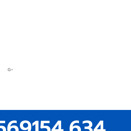
ิ่มเติมได้ที่
7697
ampc
569
154,634