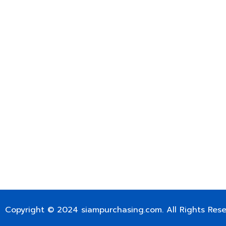
บริษัท สยาม เพอร์เชสซิ่ง จำกัด
399/9 ถนนฉลองกรุง แขวงลำปลาทิว เขตลาดกระบัง กรุงเท
เลขทะเบียน 0105563154601
Email:
siampurchasing@gmail.com
สยาม เพอร์เชสซิ่ง เรารวบรวมสินค้าประเภทอุตสาหกรรม อิเล็กทร
ไฟฟ้าและอะไหล่ทั่วไปต่างๆ ไว้เพื่อสนับสนุนงานจัดซื้อในองค์กร บริ
บำรุง ช่าง และผู้ซื้อทั่วไปให้สามารถสร้างกระบวนการจัดซื้อได้อย
สามารถเข้าถึงข้อมูลสินค้าได้ง่ายขึ้น เราได้รวบรวมสินค้าไว้ ม
สินค้า 50,000 กว่ารายการ เพื่อตอบสนองความต้องการของผู้จัด
FOR INTERNATIONAL CUSTOMER PLEASE CONTACT VIA
SIAMPURCHASING@GMAIL.COM
OR WECHAT ID: dorn085319673
Copyright © 2024
siampurchasing.com
. All Rights Res