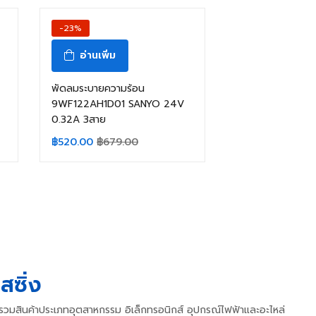
-23%
อ่านเพิ่ม
พัดลมระบายความร้อน
9WF122AH1D01 SANYO 24V
0.32A 3สาย
฿
520.00
฿
679.00
สซิ่ง
วบรวมสินค้าประเภทอุตสาหกรรม อิเล็กทรอนิกส์ อุปกรณ์ไฟฟ้าและอะไหล่