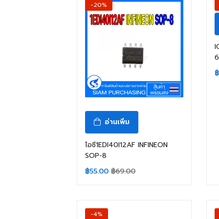
-20%
I
6
฿
อ่านเพิ่ม
ไอซี1EDI40I12AF INFINEON
SOP-8
฿
55.00
฿
69.00
-4%