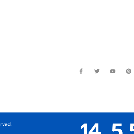
ปรึกษาและสอบถามข้อมูลเพ
โทร.
0
98-969
พมหานคร 10520
Line ID: @si
จันทร์ – ศุกร์: 9:00-17.30น.
อนิกส์ ออโตเมชั่น อุปกรณ์
เสาร์: 09:00 – 12:00น.
ษัท ร้านค้า ผู้ให้บริการซ่อม
่างมีประสิทธิภาพ ลดต้นทุน และ
ากกว่า 54 ประเภท และมีจำนวน
ซื้อในแหล่งนี้แหล่งเดียว
 EMAIL:
14
5,
erved.