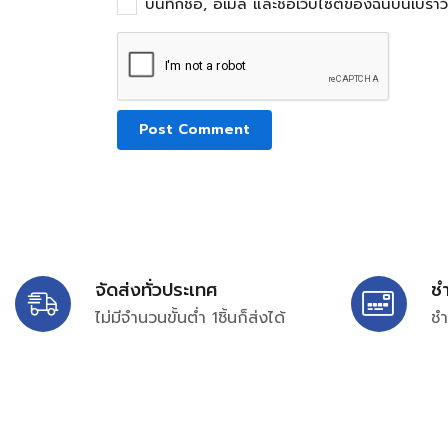
บันทึกชื่อ, อีเมล และชื่อเว็บไซต์ของฉันบนเบรา
จัดส่งทั่วประเทศ
ช
ไม่มีจำนวนขั้นต่ำ 1ชิ้นก็ส่งได้
ชำ