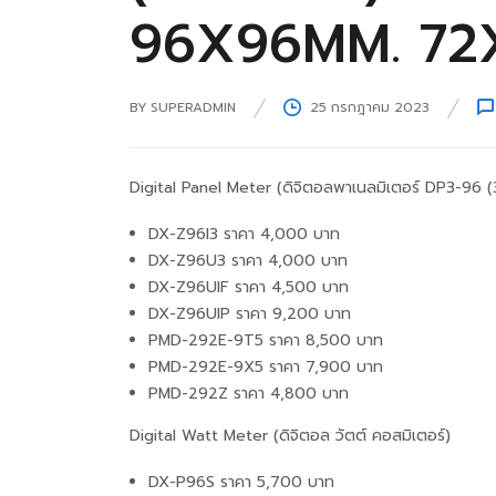
96X96MM. 72X7
BY
SUPERADMIN
25 กรกฎาคม 2023
Digital Panel Meter (ดิจิตอลพาเนลมิเตอร์ DP3-96 (
DX-Z96I3 ราคา 4,000 บาท
DX-Z96U3 ราคา 4,000 บาท
DX-Z96UIF ราคา 4,500 บาท
DX-Z96UIP ราคา 9,200 บาท
PMD-292E-9T5 ราคา 8,500 บาท
PMD-292E-9X5 ราคา 7,900 บาท
PMD-292Z ราคา 4,800 บาท
Digital Watt Meter (ดิจิตอล วัตต์ คอสมิเตอร์)
DX-P96S ราคา 5,700 บาท