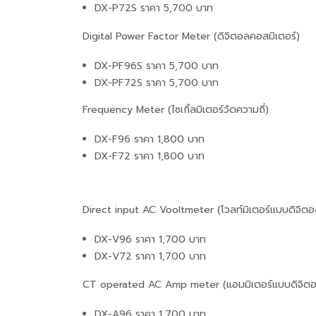
DX-P72S ราคา 5,700 บาท
Digital Power Factor Meter (ดิจิตอลคอสมิเตอร์)
DX-PF96S ราคา 5,700 บาท
DX-PF72S ราคา 5,700 บาท
Frequency Meter (ไซเกิ้ลมิเตอร์วัดความถี่)
DX-F96 ราคา 1,800 บาท
DX-F72 ราคา 1,800 บาท
Direct input AC Vooltmeter (โวลท์มิเตอร์แบบดิจิตอ
DX-V96 ราคา 1,700 บาท
DX-V72 ราคา 1,700 บาท
CT operated AC Amp meter (แอมมิเตอร์แบบดิจิต
DX-A96 ราคา 1,700 บาท