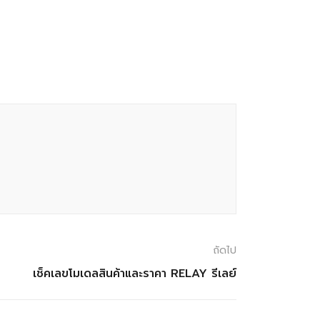
ถัดไป
เช็คเลขโมเดลสินค้าและราคา RELAY รีเลย์