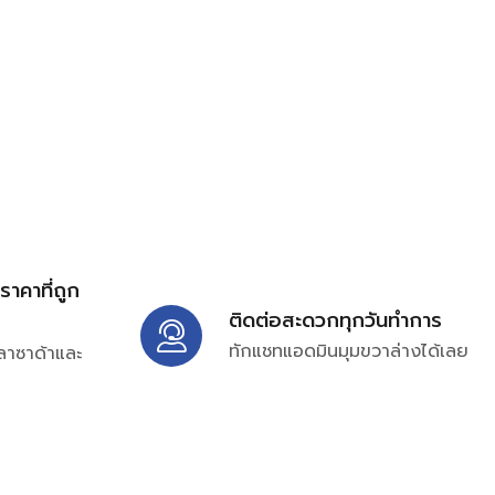
้ราคาที่ถูก
ติดต่อสะดวกทุกวันทำการ
ทักแชทแอดมินมุมขวาล่างได้เลย
ลาซาด้าและ