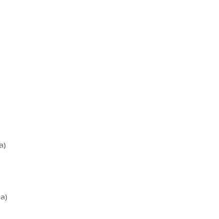
ล)
อล)