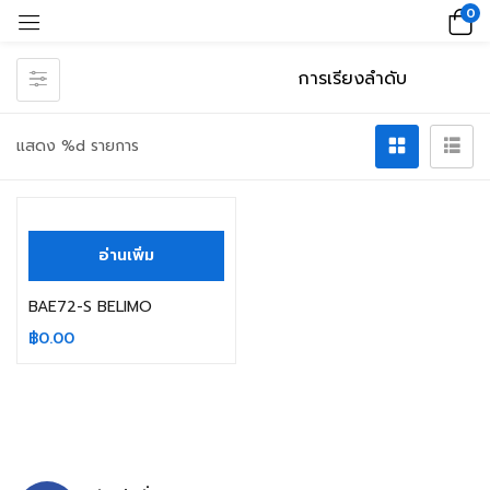
0
แสดง %d รายการ
สินค้าหมดแล้ว
อ่านเพิ่ม
BAE72-S BELIMO
฿
0.00