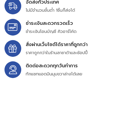
จัดส่งทั่วประเทศ
ไม่มีจำนวนขั้นต่ำ 1ชิ้นก็ส่งได้
ชำระเงินสะดวกรวดเร็ว
ชำระเงินโอนบัญชี คิวอาร์โค้ด
สั่งผ่านเว็บไซต์ได้ราคาที่ถูกกว่า
ราคาถูกกว่าในร้านลาซาด้าและช้อปปี้
ติดต่อสะดวกทุกวันทำการ
ทักแชทแอดมินมุมขวาล่างได้เลย
บริษัท สยาม เพอร์เชสซิ่ง จำกัด
399/9 ถนนฉลองกรุง แขวงลำปลาทิว เขตลาดกระบัง
กรุงเทพมหานคร 10520
เลขทะเบียน 0105563154601