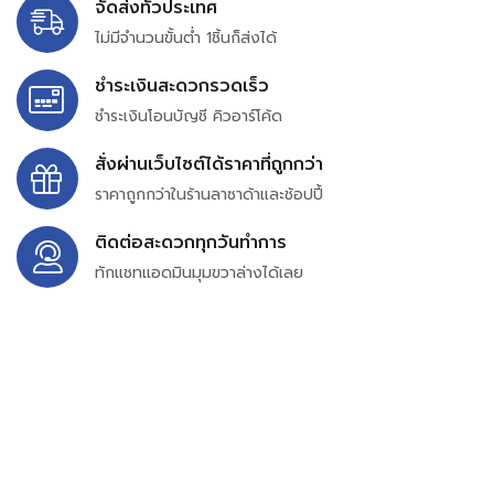
จัดส่งทั่วประเทศ
ไม่มีจำนวนขั้นต่ำ 1ชิ้นก็ส่งได้
ชำระเงินสะดวกรวดเร็ว
ชำระเงินโอนบัญชี คิวอาร์โค้ด
สั่งผ่านเว็บไซต์ได้ราคาที่ถูกกว่า
ราคาถูกกว่าในร้านลาซาด้าและช้อปปี้
ติดต่อสะดวกทุกวันทำการ
ทักแชทแอดมินมุมขวาล่างได้เลย
บริษัท สยาม เพอร์เชสซิ่ง จำกัด
399/9 ถนนฉลองกรุง แขวงลำปลาทิว เขตลาดกระบัง
กรุงเทพมหานคร 10520
เลขทะเบียน 0105563154601