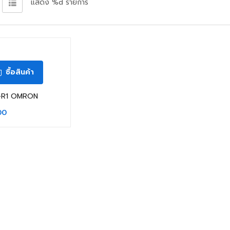
แสดง %d รายการ
ซื้อสินค้า
-R1 OMRON
00