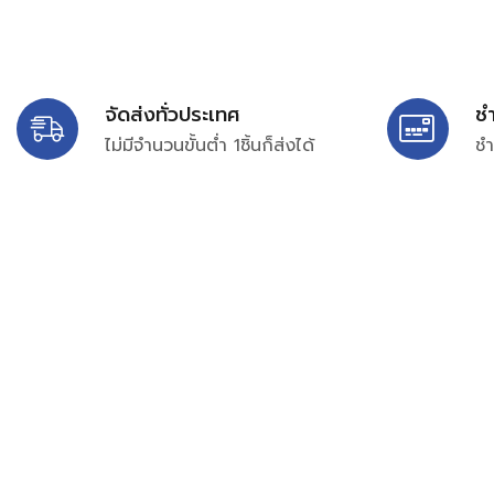
จัดส่งทั่วประเทศ
ช
ไม่มีจำนวนขั้นต่ำ 1ชิ้นก็ส่งได้
ชำ
บริษัท สยาม เพอร์เชสซิ่ง จำกัด
399/9 ถนนฉลองกรุง แขวงลำปลาทิว เขตลาดกระบัง กรุงเท
เลขทะเบียน 0105563154601
Email:
siampurchasing@gmail.com
สยาม เพอร์เชสซิ่ง เรารวบรวมสินค้าประเภทอุตสาหกรรม อิเล็กทร