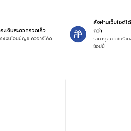
สั่งผ่านเว็บไซต์ได
ำระเงินสะดวกรวดเร็ว
กว่า
ระเงินโอนบัญชี คิวอาร์โค้ด
ราคาถูกกว่าในร้าน
ช้อปปี้
ปรึกษาและสอบถามข้อมูลเพ
โทร.
0
98-969
พมหานคร 10520
Line ID: @si
จันทร์ – ศุกร์: 9:00-17.30น.
อนิกส์ ออโตเมชั่น อุปกรณ์