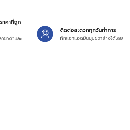
้ราคาที่ถูก
ติดต่อสะดวกทุกวันทำการ
ทักแชทแอดมินมุมขวาล่างได้เลย
ลาซาด้าและ
ิ่มเติมได้ที่
7697
ampc