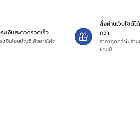
สั่งผ่านเว็บไซต์ได
ำระเงินสะดวกรวดเร็ว
กว่า
ระเงินโอนบัญชี คิวอาร์โค้ด
ราคาถูกกว่าในร้าน
ช้อปปี้
ปรึกษาและสอบถามข้อมูลเพ
โทร.
0
98-969
พมหานคร 10520
Line ID: @si
จันทร์ – ศุกร์: 9:00-17.30น.
อนิกส์ ออโตเมชั่น อุปกรณ์