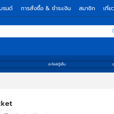
บรนด์
การสั่งซื้อ & ชำระเงิน
สมาชิก
เกี่ย
อะไหล่ตู้เย็น
อ
cket