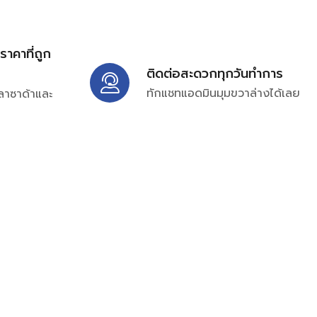
้ราคาที่ถูก
ติดต่อสะดวกทุกวันทำการ
ทักแชทแอดมินมุมขวาล่างได้เลย
ลาซาด้าและ
ิ่มเติมได้ที่
7697
ampc