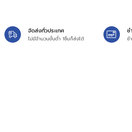
จัดส่งทั่วประเทศ
ช
ไม่มีจำนวนขั้นต่ำ 1ชิ้นก็ส่งได้
ชำ
บริษัท สยาม เพอร์เชสซิ่ง จำกัด
399/9 ถนนฉลองกรุง แขวงลำปลาทิว เขตลาดกระบัง กรุงเท
เลขทะเบียน 0105563154601
Email:
siampurchasing@gmail.com
สยาม เพอร์เชสซิ่ง เรารวบรวมสินค้าประเภทอุตสาหกรรม อิเล็กทร