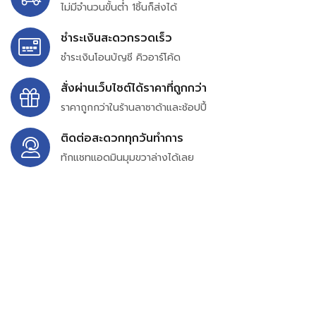
ไม่มีจำนวนขั้นต่ำ 1ชิ้นก็ส่งได้
ชำระเงินสะดวกรวดเร็ว
ชำระเงินโอนบัญชี คิวอาร์โค้ด
สั่งผ่านเว็บไซต์ได้ราคาที่ถูกกว่า
ราคาถูกกว่าในร้านลาซาด้าและช้อปปี้
ติดต่อสะดวกทุกวันทำการ
ทักแชทแอดมินมุมขวาล่างได้เลย
บริษัท สยาม เพอร์เชสซิ่ง จำกัด
399/9 ถนนฉลองกรุง แขวงลำปลาทิว เขตลาดกระบัง
กรุงเทพมหานคร 10520
เลขทะเบียน 0105563154601