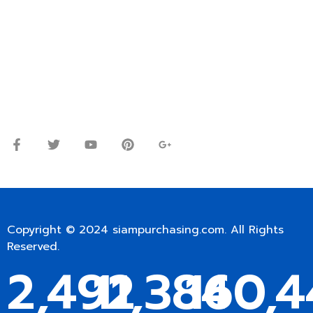
ปรึกษาและสอบถามข้อมูลเพิ่มเติมได้ที่
โทร.
0
98-9697697
Line ID: @siampc
จันทร์ – ศุกร์: 9:00-17.30น.
เสาร์: 09:00 – 12:00น.
Copyright © 2024
siampurchasing.com
. All Rights
Reserved.
2,492
11,384
160,