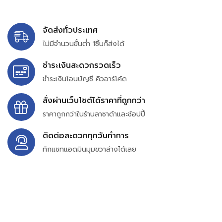
จัดส่งทั่วประเทศ
ไม่มีจำนวนขั้นต่ำ 1ชิ้นก็ส่งได้
ชำระเงินสะดวกรวดเร็ว
ชำระเงินโอนบัญชี คิวอาร์โค้ด
สั่งผ่านเว็บไซต์ได้ราคาที่ถูกกว่า
ราคาถูกกว่าในร้านลาซาด้าและช้อปปี้
ติดต่อสะดวกทุกวันทำการ
ทักแชทแอดมินมุมขวาล่างได้เลย
บริษัท สยาม เพอร์เชสซิ่ง จำกัด
399/9 ถนนฉลองกรุง แขวงลำปลาทิว เขตลาดกระบัง