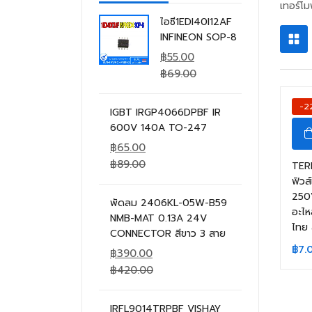
เทอร์โ
ไอซี1EDI40I12AF
INFINEON SOP-8
฿
55.00
฿
69.00
-2
IGBT IRGP4066DPBF IR
600V 140A TO-247
฿
65.00
฿
89.00
TER
ฟิวส
250
พัดลม 2406KL-05W-B59
อะไห
NMB-MAT 0.13A 24V
ไทย 
CONNECTOR สีขาว 3 สาย
฿
7.
฿
390.00
฿
420.00
IRFL9014TRPBF VISHAY