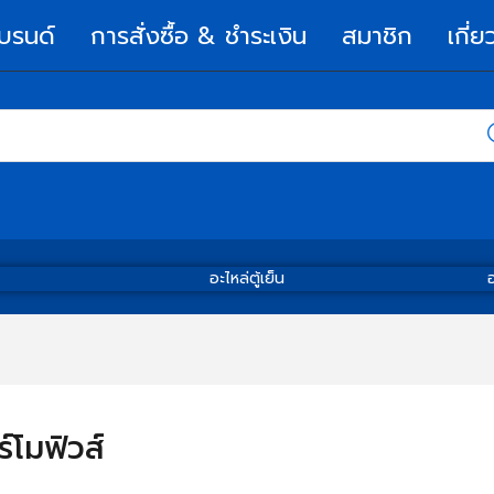
บรนด์
การสั่งซื้อ & ชำระเงิน
สมาชิก
เกี่ย
อะไหล่ตู้เย็น
อ
ร์โมฟิวส์