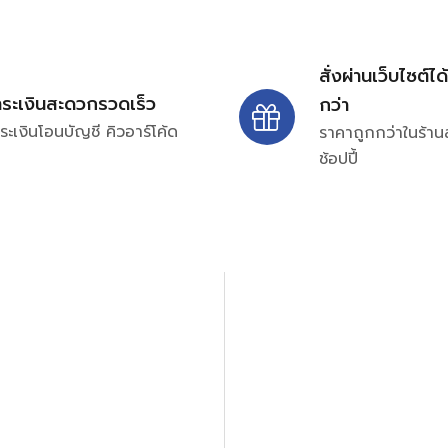
สั่งผ่านเว็บไซต์ได
ำระเงินสะดวกรวดเร็ว
กว่า
ระเงินโอนบัญชี คิวอาร์โค้ด
ราคาถูกกว่าในร้าน
ช้อปปี้
ปรึกษาและสอบถามข้อมูลเพ
โทร.
0
98-969
พมหานคร 10520
Line ID: @si
จันทร์ – ศุกร์: 9:00-17.30น.
อนิกส์ ออโตเมชั่น อุปกรณ์