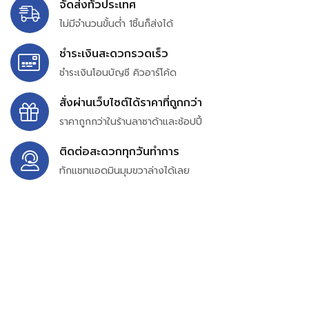
จัดส่งทั่วประเทศ
ไม่มีจำนวนขั้นต่ำ 1ชิ้นก็ส่งได้
ชำระเงินสะดวกรวดเร็ว
ชำระเงินโอนบัญชี คิวอาร์โค้ด
สั่งผ่านเว็บไซต์ได้ราคาที่ถูกกว่า
ราคาถูกกว่าในร้านลาซาด้าและช้อปปี้
ติดต่อสะดวกทุกวันทำการ
ทักแชทแอดมินมุมขวาล่างได้เลย
บริษัท สยาม เพอร์เชสซิ่ง จำกัด
399/9 ถนนฉลองกรุง แขวงลำปลาทิว เขตลาดกระบัง
กรุงเทพมหานคร 10520
เลขทะเบียน 0105563154601