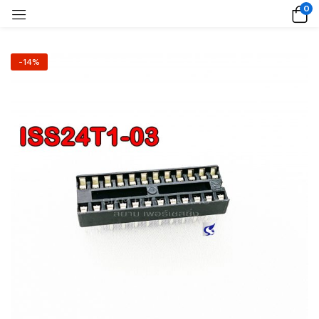
0
-14%