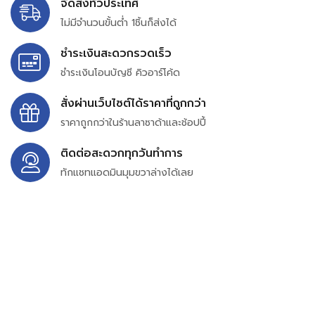
จัดส่งทั่วประเทศ
ไม่มีจำนวนขั้นต่ำ 1ชิ้นก็ส่งได้
ชำระเงินสะดวกรวดเร็ว
ชำระเงินโอนบัญชี คิวอาร์โค้ด
สั่งผ่านเว็บไซต์ได้ราคาที่ถูกกว่า
ราคาถูกกว่าในร้านลาซาด้าและช้อปปี้
ติดต่อสะดวกทุกวันทำการ
ทักแชทแอดมินมุมขวาล่างได้เลย
บริษัท สยาม เพอร์เชสซิ่ง จำกัด
399/9 ถนนฉลองกรุง แขวงลำปลาทิว เขตลาดกระบัง
กรุงเทพมหานคร 10520
เลขทะเบียน 0105563154601