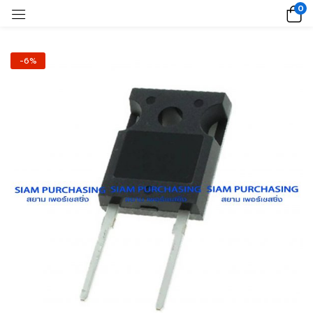
0
-6%