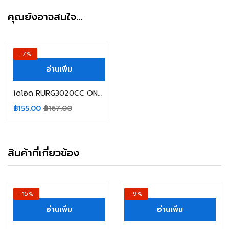
คุณยังอาจสนใจ…
-7%
อ่านเพิ่ม
ไดโอด RURG3020CC ONSEMI / FAIRCHILD Ultrafast Dual Diode 200V/30A
฿
155.00
฿
167.00
สินค้าที่เกี่ยวข้อง
-15%
-9%
อ่านเพิ่ม
อ่านเพิ่ม