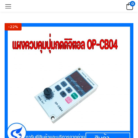
0
-22%