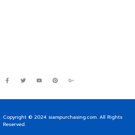
OR WECHAT ID: dorn085319673
ปรึกษาและสอบถามข้อมูลเพิ่มเติมได้ที่
โทร.
0
98-9697697
Line ID: @siampc
จันทร์ – ศุกร์: 9:00-17.30น.
เสาร์: 09:00 – 12:00น.
Copyright © 2024
siampurchasing.com
. All Rights
Reserved.