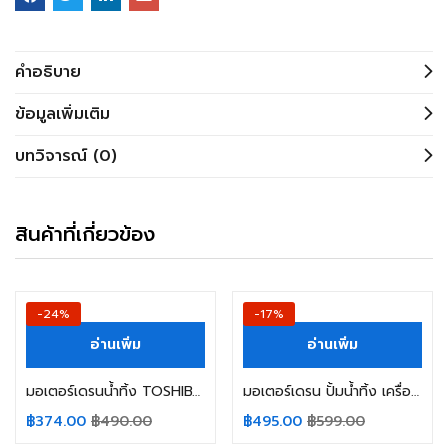
คำอธิบาย
ข้อมูลเพิ่มเติม
บทวิจารณ์ (0)
สินค้าที่เกี่ยวข้อง
-24%
-17%
อ่านเพิ่ม
อ่านเพิ่ม
มอเตอร์เดรนน้ำทิ้ง TOSHIBA โตชิบ้า รุ่น NTCU401EC2 (แท้) อะไหล่เครื่องซักผ้า
มอเตอร์เดรน ปั้มน้ำทิ้ง เครื่องซักผ้า BEKO เบโค Part. PX-2-35 220-240V 35W อะไหล่เครื่องซักผ้า
฿
374.00
฿
490.00
฿
495.00
฿
599.00