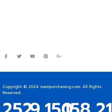
ปรึกษาและสอบถามข้อมูลเพิ่มเติมได้ที่
โทร.
0
98-9697697
Line ID: @siampc
จันทร์ – ศุกร์: 9:00-17.30น.
เสาร์: 09:00 – 12:00น.
Copyright © 2024
siampurchasing.com
. All Rights
Reserved.
252
9,150
158,2