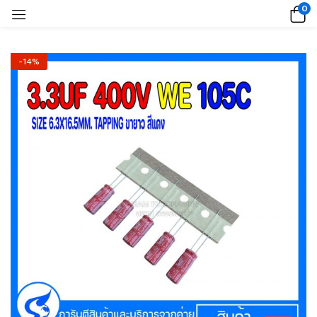
0
-14%