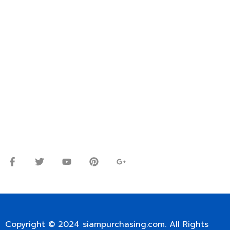
FOR INTERNATIONAL CUSTOMER PLEASE CONTACT
VIA EMAIL: SIAMPURCHASING@GMAIL.COM
OR WECHAT ID: dorn085319673
ปรึกษาและสอบถามข้อมูลเพิ่มเติมได้ที่
โทร.
0
98-9697697
Line ID: @siampc
จันทร์ – ศุกร์: 9:00-17.30น.
เสาร์: 09:00 – 12:00น.
Copyright © 2024
siampurchasing.com
. All Rights