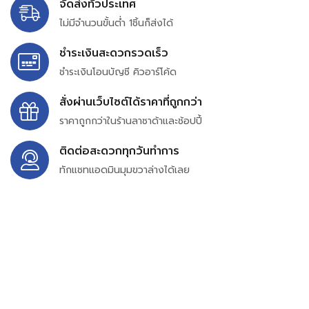
จัดส่งทั่วประเทศ
ไม่มีจำนวนขั้นต่ำ 1ชิ้นก็ส่งได้
ชำระเงินสะดวกรวดเร็ว
ชำระเงินโอนบัญชี คิวอาร์โค้ด
สั่งผ่านเว็บไซต์ได้ราคาที่ถูกกว่า
ราคาถูกกว่าในร้านลาซาด้าและช้อปปี้
ติดต่อสะดวกทุกวันทำการ
ทักแชทแอดมินมุมขวาล่างได้เลย
บริษัท สยาม เพอร์เชสซิ่ง จำกัด
399/9 ถนนฉลองกรุง แขวงลำปลาทิว เขตลาดกระบัง
กรุงเทพมหานคร 10520
เลขทะเบียน 0105563154601