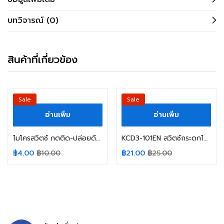
บทวิจารณ์ (0)
สินค้าที่เกี่ยวข้อง
Sale
Sale
อ่านเพิ่ม
อ่านเพิ่ม
ไมโครสวิตช์ กดติด-ปล่อยดับ DIP- 4ขา SIZE 6X6X5MM. / SMD- 4ขา SIZE 6X6X6MM. Push Button Switch 4Pin (สินค้าในไทย ส่งเร็วทันใจ)
KCD3-101EN สวิตซ์กระดกไฟจุด 3 ขา 16A 250V สีแดง/เขียว/เหลือง/น้ำเงิน LED Dot (สินค้าในไทย ส่งเร็วทันใจ)
฿
4.00
฿
10.00
฿
21.00
฿
25.00