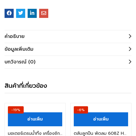
คำอธิบาย
ข้อมูลเพิ่มเติม
บทวิจารณ์ (0)
สินค้าที่เกี่ยวข้อง
-19%
-6%
อ่านเพิ่ม
อ่านเพิ่ม
มอเตอร์เดรนน้ำทิ้ง เครื่องซักผ้า LG แอลจี ฝาบน รุ่น QC22-1 อะไหล่เครื่องซักผ้า
ตลับลูกปืน พัดลม 608Z HATARI ฮาตาริ 16 นิ้ว (1ชิ้น) พร้อม ฝาครอบ อะไหล่พัดลม