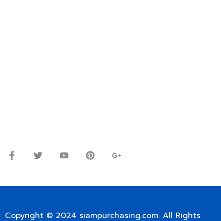
FOR INTERNATIONAL CUSTOMER PLEASE CONTACT
VIA EMAIL: SIAMPURCHASING@GMAIL.COM
OR WECHAT ID: dorn085319673
ปรึกษาและสอบถามข้อมูลเพิ่มเติมได้ที่
โทร.
0
98-9697697
Line ID: @siampc
จันทร์ – ศุกร์: 9:00-17.30น.
เสาร์: 09:00 – 12:00น.
Copyright © 2024
siampurchasing.com
. All Rights