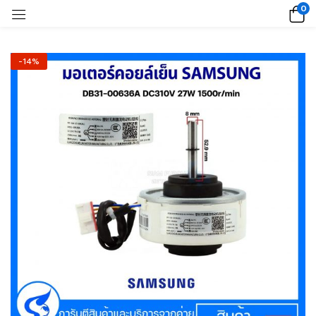
0
-14%