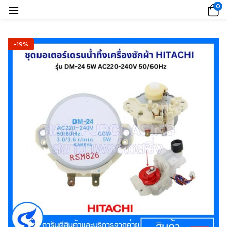
0
-19%