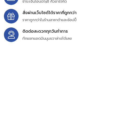
ชำระเงินโอนบัญชี คิวอาร์โค้ด
สั่งผ่านเว็บไซต์ได้ราคาที่ถูกกว่า
ราคาถูกกว่าในร้านลาซาด้าและช้อปปี้
ติดต่อสะดวกทุกวันทำการ
ทักแชทแอดมินมุมขวาล่างได้เลย
บริษัท สยาม เพอร์เชสซิ่ง จำกัด
399/9 ถนนฉลองกรุง แขวงลำปลาทิว เขตลาดกระบัง
กรุงเทพมหานคร 10520
เลขทะเบียน 0105563154601
Email:
siampurchasing@gmail.com
สยาม เพอร์เชสซิ่ง เรารวบรวมสินค้าประเภทอุตสาหกรรม