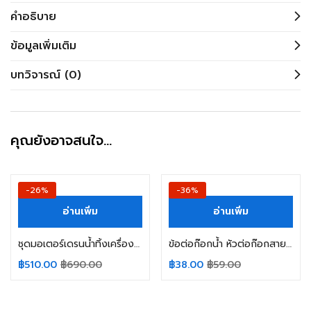
คำอธิบาย
ข้อมูลเพิ่มเติม
บทวิจารณ์ (0)
คุณยังอาจสนใจ…
-26%
-36%
อ่านเพิ่ม
อ่านเพิ่ม
ชุดมอเตอร์เดรนน้ำทิ้งเครื่องซักผ้า LG แอลจี Part No. NTTS002SA4 DC13.5 5V 0.285A 5W (INVERTER) อะไหล่เครื่องซักผ้า
ข้อต่อก๊อกน้ำ หัวต่อก๊อกสายน้ำเข้า เครื่องซักผ้า สแตนเลสแท้ หัวก๊อกสายน้ำเข้า อะไหล่เครื่องซักผ้า
฿
510.00
฿
690.00
฿
38.00
฿
59.00