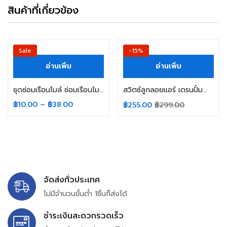
สินค้าที่เกี่ยวข้อง
Sale
-15%
อ่านเพิ่ม
อ่านเพิ่ม
ชุดซ่อมเรือนไมล์ ซ่อมเรือนไมล์ วีโก้ ฟอร์จูนเนอร์ ดีแม็ก อินโนว่า นาวาร่า VIGO/FORTUNER/D-MAX/NAVARA/INNOVA/YOYOTA COMMUTER (สินค้าในไทย ส่งเร็วทันใจ)
สวิตซ์ลูกลอยแอร์ เดรนปั้มน้ำทิ้ง Float Switch ทั่วไป แอร์ 4ทิศทาง (แกนสั้น) อะไหล่แอร์
฿
10.00
–
฿
38.00
฿
255.00
฿
299.00
จัดส่งทั่วประเทศ
ไม่มีจำนวนขั้นต่ำ 1ชิ้นก็ส่งได้
ชำระเงินสะดวกรวดเร็ว