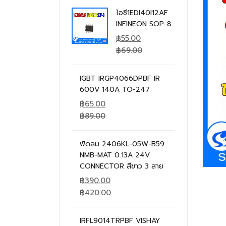
ไอซี1EDI40I12AF
INFINEON SOP-8
฿
55.00
฿
69.00
IGBT IRGP4066DPBF IR
600V 140A TO-247
฿
65.00
฿
89.00
พัดลม 2406KL-05W-B59
NMB-MAT 0.13A 24V
CONNECTOR สีขาว 3 สาย
฿
390.00
฿
420.00
IRFL9014TRPBF VISHAY