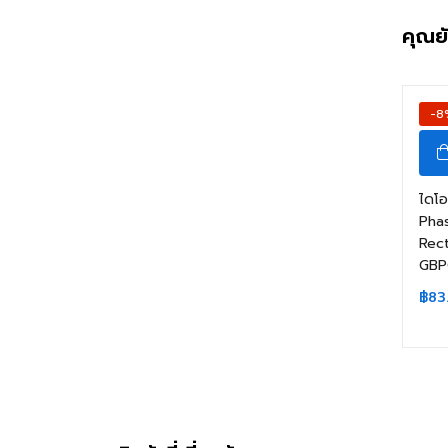
คุณย
-8
ไดโอ
Pha
Rec
GBP
฿
83