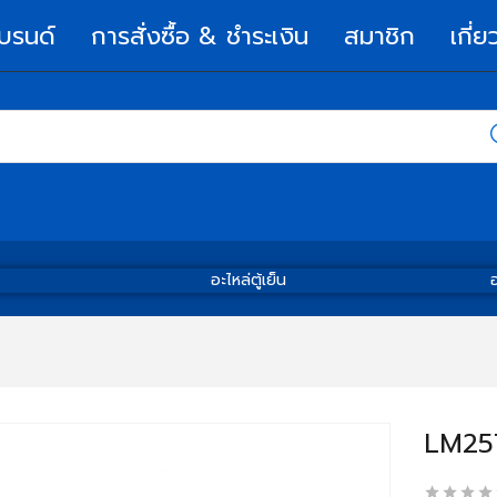
บรนด์
การสั่งซื้อ & ชำระเงิน
สมาชิก
เกี่ย
อะไหล่ตู้เย็น
อ
LM25