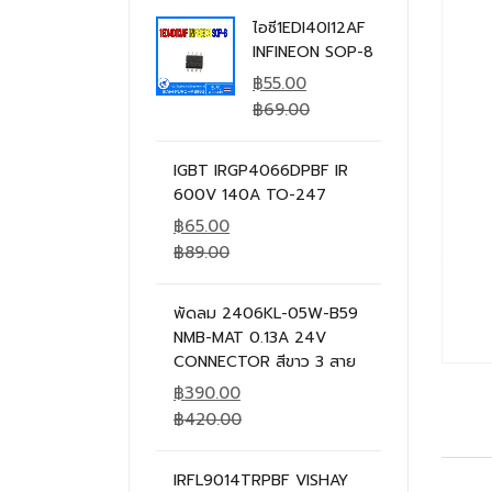
ไอซี1EDI40I12AF
INFINEON SOP-8
฿
55.00
฿
69.00
IGBT IRGP4066DPBF IR
600V 140A TO-247
฿
65.00
฿
89.00
พัดลม 2406KL-05W-B59
NMB-MAT 0.13A 24V
CONNECTOR สีขาว 3 สาย
฿
390.00
฿
420.00
IRFL9014TRPBF VISHAY