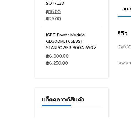
SOT-223
บทว
฿
16.00
฿
25.00
รีวิว
IGBT Power Module
GD300MLT65B3ST
ยังไม่
STARPOWER 300A 650V
฿
6,000.00
เฉพาะลู
฿
6,250.00
แท็กคลาวด์สินค้า