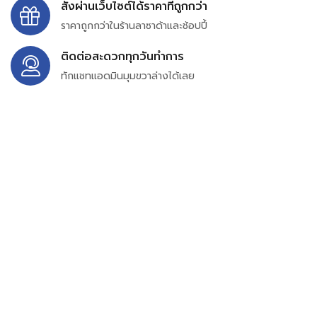
สั่งผ่านเว็บไซต์ได้ราคาที่ถูกกว่า
ราคาถูกกว่าในร้านลาซาด้าและช้อปปี้
ติดต่อสะดวกทุกวันทำการ
ทักแชทแอดมินมุมขวาล่างได้เลย
บริษัท สยาม เพอร์เชสซิ่ง จำกัด
399/9 ถนนฉลองกรุง แขวงลำปลาทิว เขตลาดกระบัง
กรุงเทพมหานคร 10520
เลขทะเบียน 0105563154601
Email:
siampurchasing@gmail.com
สยาม เพอร์เชสซิ่ง เรารวบรวมสินค้าประเภทอุตสาหกรรม
อิเล็กทรอนิกส์ ออโตเมชั่น อุปกรณ์ไฟฟ้าและอะไหล่ทั่วไปต่างๆ
ไว้เพื่อสนับสนุนงานจัดซื้อในองค์กร บริษัท ร้านค้า ผู้ให้บริการ