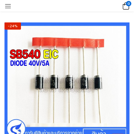
0
-24%