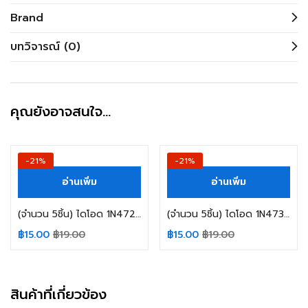
Brand
บทวิจารณ์ (0)
คุณยังอาจสนใจ…
-21%
-21%
อ่านเพิ่ม
อ่านเพิ่ม
(จำนวน 5ชิ้น) ไดโอด 1N4728A-TAP VISHAY ZENER DIODE 1.3W/3.3V, Iz=76mA (TAPPING)
(จำนวน 5ชิ้น) ไดโอด 1N4734A-TAP VISHAY ZENER DIODE 5.6V/1.3W, Iz=45mA (TAPPING)
฿
15.00
฿
19.00
฿
15.00
฿
19.00
สินค้าที่เกี่ยวข้อง