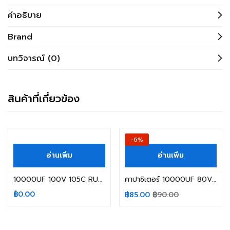
คำอธิบาย
Brand
บทวิจารณ์ (0)
สินค้าที่เกี่ยวข้อง
สินค้าหมดแล้ว
-6%
อ่านเพิ่ม
อ่านเพิ่ม
10000UF 100V 105C RUBYCON SIZE 35X60MM.
คาปาซิเตอร์ 10000UF 80V 105C NIPPON SIZE 35X50MM. สีน้ำตาล ขาเขี้ยว
฿
0.00
฿
85.00
฿
90.00