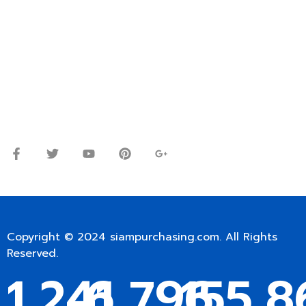
ปรึกษาและสอบถามข้อมูลเพิ่มเติมได้ที่
โทร.
0
98-9697697
Line ID: @siampc
จันทร์ – ศุกร์: 9:00-17.30น.
เสาร์: 09:00 – 12:00น.
Copyright © 2024
siampurchasing.com
. All Rights
Reserved.
1,241
6,796
155,8