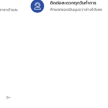
ติดต่อสะดวกทุกวันทำการ
ทักแชทแอดมินมุมขวาล่างได้เลย
ลาซาด้าและ
ิ่มเติมได้ที่
7697
ampc