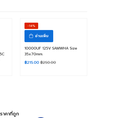
-14%
อ่านเพิ่ม
10000UF 125V SAMWHA Size
05C
35x70mm.
ว
฿
215.00
฿
250.00
้ราคาที่ถูก