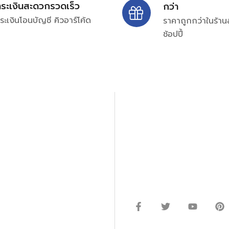
ำระเงินสะดวกรวดเร็ว
กว่า
ระเงินโอนบัญชี คิวอาร์โค้ด
ราคาถูกกว่าในร้าน
ช้อปปี้
ปรึกษาและสอบถามข้อมูลเพ
โทร.
0
98-969
พมหานคร 10520
Line ID: @si
จันทร์ – ศุกร์: 9:00-17.30น.
อนิกส์ ออโตเมชั่น อุปกรณ์
เสาร์: 09:00 – 12:00น.
ษัท ร้านค้า ผู้ให้บริการซ่อม
่างมีประสิทธิภาพ ลดต้นทุน และ
ากกว่า 54 ประเภท และมีจำนวน