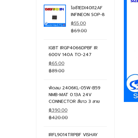
ไอซี1EDI40I12AF
INFINEON SOP-8
฿
55.00
฿
69.00
IGBT IRGP4066DPBF IR
600V 140A TO-247
฿
65.00
฿
89.00
พัดลม 2406KL-05W-B59
NMB-MAT 0.13A 24V
CONNECTOR สีขาว 3 สาย
฿
390.00
฿
420.00
IRFL9014TRPBF VISHAY