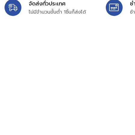
จัดส่งทั่วประเทศ
ช
ไม่มีจำนวนขั้นต่ำ 1ชิ้นก็ส่งได้
ชำ
บริษัท สยาม เพอร์เชสซิ่ง จำกัด
399/9 ถนนฉลองกรุง แขวงลำปลาทิว เขตลาดกระบัง กรุงเท
เลขทะเบียน 0105563154601
Email:
siampurchasing@gmail.com
สยาม เพอร์เชสซิ่ง เรารวบรวมสินค้าประเภทอุตสาหกรรม อิเล็กทร
ไฟฟ้าและอะไหล่ทั่วไปต่างๆ ไว้เพื่อสนับสนุนงานจัดซื้อในองค์กร บริ
บำรุง ช่าง และผู้ซื้อทั่วไปให้สามารถสร้างกระบวนการจัดซื้อได้อย
สามารถเข้าถึงข้อมูลสินค้าได้ง่ายขึ้น เราได้รวบรวมสินค้าไว้ ม