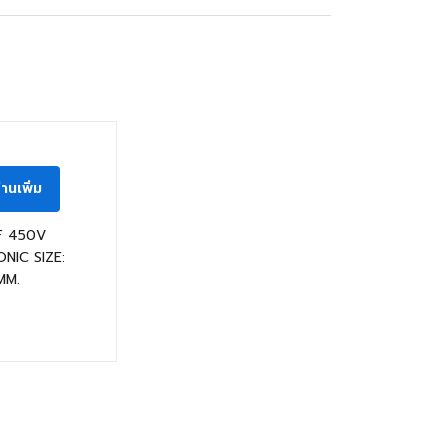
นค้าหมดแล้ว
่านเพิ่ม
F 450V
NIC SIZE:
MM.