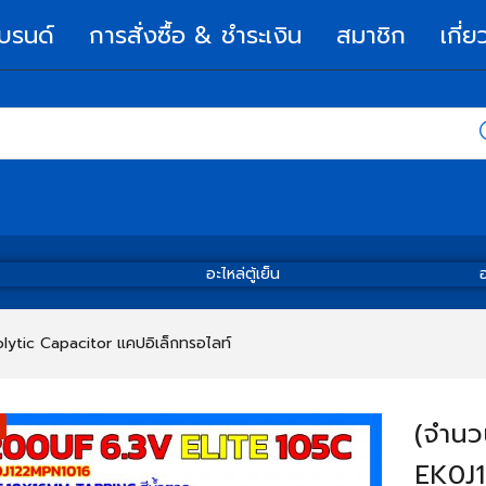
บรนด์
การสั่งซื้อ & ชำระเงิน
สมาชิก
เกี่ย
อะไหล่ตู้เย็น
อ
olytic Capacitor แคปอิเล็กทรอไลท์
(จำนวน
EK0J