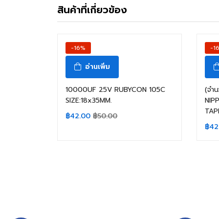
สินค้าที่เกี่ยวข้อง
-16%
-1
อ่านเพิ่ม
10000UF 25V RUBYCON 105C
(จำน
SIZE:18x35MM.
NIP
TAPP
฿
42.00
฿
50.00
฿
42