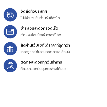
จัดส่งทั่วประเทศ
ไม่มีจำนวนขั้นต่ำ 1ชิ้นก็ส่งได้
ชำระเงินสะดวกรวดเร็ว
ชำระเงินโอนบัญชี คิวอาร์โค้ด
สั่งผ่านเว็บไซต์ได้ราคาที่ถูกกว่า
ราคาถูกกว่าในร้านลาซาด้าและช้อปปี้
ติดต่อสะดวกทุกวันทำการ
ทักแชทแอดมินมุมขวาล่างได้เลย
บริษัท สยาม เพอร์เชสซิ่ง จำกัด
399/9 ถนนฉลองกรุง แขวงลำปลาทิว เขตลาดกระบัง