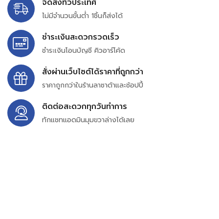
จัดส่งทั่วประเทศ
ไม่มีจำนวนขั้นต่ำ 1ชิ้นก็ส่งได้
ชำระเงินสะดวกรวดเร็ว
ชำระเงินโอนบัญชี คิวอาร์โค้ด
สั่งผ่านเว็บไซต์ได้ราคาที่ถูกกว่า
ราคาถูกกว่าในร้านลาซาด้าและช้อปปี้
ติดต่อสะดวกทุกวันทำการ
ทักแชทแอดมินมุมขวาล่างได้เลย
บริษัท สยาม เพอร์เชสซิ่ง จำกัด
399/9 ถนนฉลองกรุง แขวงลำปลาทิว เขตลาดกระบัง
กรุงเทพมหานคร 10520
เลขทะเบียน 0105563154601