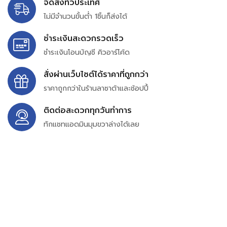
จัดส่งทั่วประเทศ
ไม่มีจำนวนขั้นต่ำ 1ชิ้นก็ส่งได้
ชำระเงินสะดวกรวดเร็ว
ชำระเงินโอนบัญชี คิวอาร์โค้ด
สั่งผ่านเว็บไซต์ได้ราคาที่ถูกกว่า
ราคาถูกกว่าในร้านลาซาด้าและช้อปปี้
ติดต่อสะดวกทุกวันทำการ
ทักแชทแอดมินมุมขวาล่างได้เลย
บริษัท สยาม เพอร์เชสซิ่ง จำกัด
399/9 ถนนฉลองกรุง แขวงลำปลาทิว เขตลาดกระบัง
กรุงเทพมหานคร 10520
เลขทะเบียน 0105563154601