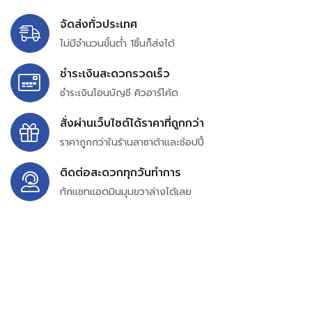
จัดส่งทั่วประเทศ
ไม่มีจำนวนขั้นต่ำ 1ชิ้นก็ส่งได้
ชำระเงินสะดวกรวดเร็ว
ชำระเงินโอนบัญชี คิวอาร์โค้ด
สั่งผ่านเว็บไซต์ได้ราคาที่ถูกกว่า
ราคาถูกกว่าในร้านลาซาด้าและช้อปปี้
ติดต่อสะดวกทุกวันทำการ
ทักแชทแอดมินมุมขวาล่างได้เลย
บริษัท สยาม เพอร์เชสซิ่ง จำกัด
399/9 ถนนฉลองกรุง แขวงลำปลาทิว เขตลาดกระบัง
กรุงเทพมหานคร 10520