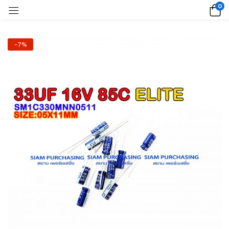
0
-7%