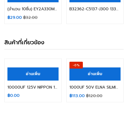
(จำนวน 10ชิ้น) EY2A330MNN08B5 33UF 100V 105C ELITE SIZE 08X12MM. สีน้ำตาล
B32362-C5137-J300 133UF URAC/URMS 500V~ URDC/UN 850V EPCOS
฿
29.00
฿
32.00
สินค้าที่เกี่ยวข้อง
สินค้าหมดแล้ว
-6%
อ่านเพิ่ม
อ่านเพิ่ม
10000UF 125V NIPPON 105C SIZE: 40X80MM.
1000UF 50V ELNA SILMIC II Size 18x40mm.
฿
0.00
฿
113.00
฿
120.00