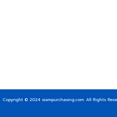
399/9 ถนนฉลองกรุง แขวงลำปลาทิว เขตลาดกระบัง กรุงเท
เลขทะเบียน 0105563154601
Email:
siampurchasing@gmail.com
สยาม เพอร์เชสซิ่ง เรารวบรวมสินค้าประเภทอุตสาหกรรม อิเล็กทร
ไฟฟ้าและอะไหล่ทั่วไปต่างๆ ไว้เพื่อสนับสนุนงานจัดซื้อในองค์กร บริ
บำรุง ช่าง และผู้ซื้อทั่วไปให้สามารถสร้างกระบวนการจัดซื้อได้อย
สามารถเข้าถึงข้อมูลสินค้าได้ง่ายขึ้น เราได้รวบรวมสินค้าไว้ ม
สินค้า 50,000 กว่ารายการ เพื่อตอบสนองความต้องการของผู้จัด
FOR INTERNATIONAL CUSTOMER PLEASE CONTACT VIA
SIAMPURCHASING@GMAIL.COM
OR WECHAT ID: dorn085319673
Copyright © 2024
siampurchasing.com
. All Rights Res