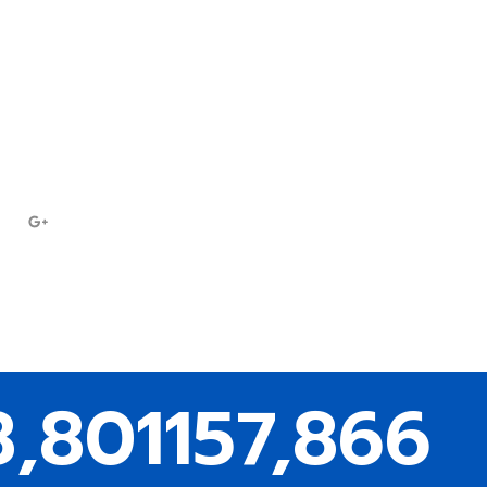
7697
ampc
8,801
157,866