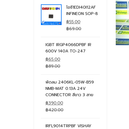
ไอซี1EDI40I12AF
INFINEON SOP-8
฿
55.00
฿
69.00
IGBT IRGP4066DPBF IR
600V 140A TO-247
฿
65.00
฿
89.00
พัดลม 2406KL-05W-B59
NMB-MAT 0.13A 24V
CONNECTOR สีขาว 3 สาย
฿
390.00
฿
420.00
IRFL9014TRPBF VISHAY