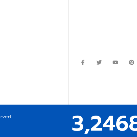
โทร.
0
98-969
พมหานคร 10520
Line ID: @si
จันทร์ – ศุกร์: 9:00-17.30น.
อนิกส์ ออโตเมชั่น อุปกรณ์
เสาร์: 09:00 – 12:00น.
ษัท ร้านค้า ผู้ให้บริการซ่อม
่างมีประสิทธิภาพ ลดต้นทุน และ
ากกว่า 54 ประเภท และมีจำนวน
ซื้อในแหล่งนี้แหล่งเดียว
 EMAIL:
3,246
erved.