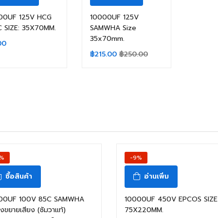
00UF 125V HCG
10000UF 125V
C SIZE: 35X70MM.
SAMWHA Size
35x70mm.
00
฿
215.00
฿
250.00
สินค้าหมดแล้ว
1%
-9%
ซื้อสินค้า
อ่านเพิ่ม
00UF 100V 85C SAMWHA
10000UF 450V EPCOS SIZE
่องขยายเสียง (ซัมวาแท้)
75X220MM.