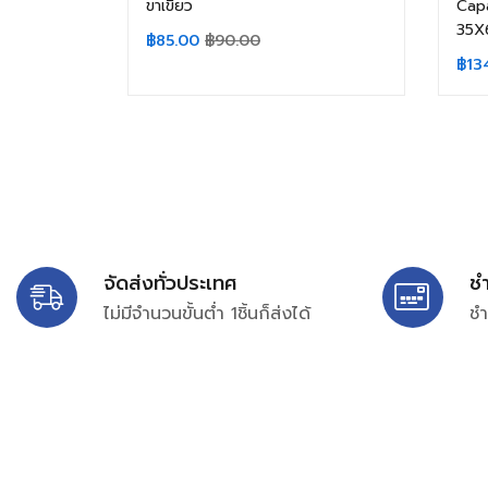
ขาเขี้ยว
Capa
35X6
฿
85.00
฿
90.00
฿
13
จัดส่งทั่วประเทศ
ช
ไม่มีจำนวนขั้นต่ำ 1ชิ้นก็ส่งได้
ชำ
บริษัท สยาม เพอร์เชสซิ่ง จำกัด