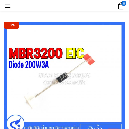
0
-9%