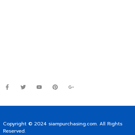
VIA EMAIL: SIAMPURCHASING@GMAIL.COM
OR WECHAT ID: dorn085319673
ปรึกษาและสอบถามข้อมูลเพิ่มเติมได้ที่
โทร.
0
98-9697697
Line ID: @siampc
จันทร์ – ศุกร์: 9:00-17.30น.
เสาร์: 09:00 – 12:00น.
Copyright © 2024
siampurchasing.com
. All Rights
Reserved.