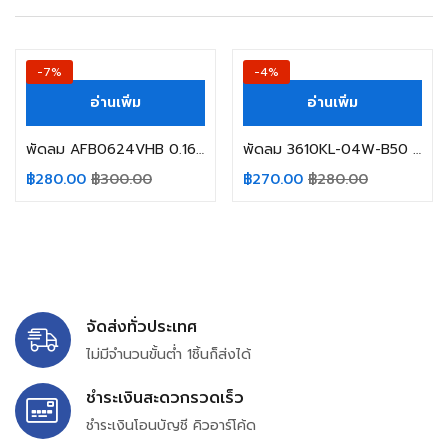
-7%
-4%
อ่านเพิ่ม
อ่านเพิ่ม
พัดลม AFB0624VHB 0.16A 24VDC DELTA 3สาย
พัดลม 3610KL-04W-B50 12VDC 0.43A NMB-MAT
฿
280.00
฿
300.00
฿
270.00
฿
280.00
จัดส่งทั่วประเทศ
ไม่มีจำนวนขั้นต่ำ 1ชิ้นก็ส่งได้
ชำระเงินสะดวกรวดเร็ว
ชำระเงินโอนบัญชี คิวอาร์โค้ด