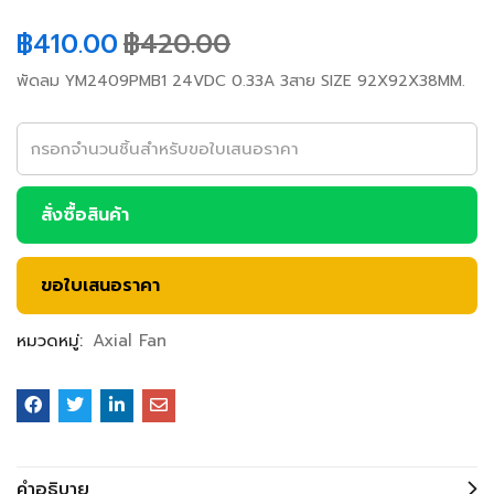
฿
410.00
฿
420.00
พัดลม YM2409PMB1 24VDC 0.33A 3สาย SIZE 92X92X38MM.
สั่งซื้อสินค้า
ขอใบเสนอราคา
หมวดหมู่:
Axial Fan
คำอธิบาย