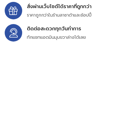
สั่งผ่านเว็บไซต์ได้ราคาที่ถูกกว่า
ราคาถูกกว่าในร้านลาซาด้าและช้อปปี้
ติดต่อสะดวกทุกวันทำการ
ทักแชทแอดมินมุมขวาล่างได้เลย
บริษัท สยาม เพอร์เชสซิ่ง จำกัด
399/9 ถนนฉลองกรุง แขวงลำปลาทิว เขตลาดกระบัง
กรุงเทพมหานคร 10520
เลขทะเบียน 0105563154601
Email:
siampurchasing@gmail.com
สยาม เพอร์เชสซิ่ง เรารวบรวมสินค้าประเภทอุตสาหกรรม
อิเล็กทรอนิกส์ ออโตเมชั่น อุปกรณ์ไฟฟ้าและอะไหล่ทั่วไปต่างๆ