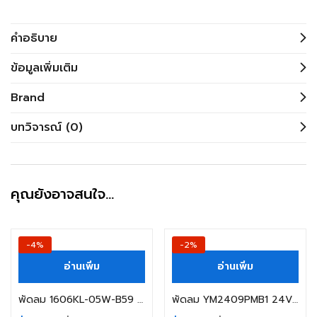
คำอธิบาย
ข้อมูลเพิ่มเติม
Brand
บทวิจารณ์ (0)
คุณยังอาจสนใจ…
-4%
-2%
อ่านเพิ่ม
อ่านเพิ่ม
พัดลม 1606KL-05W-B59 24VDC 0.08A NMB
พัดลม YM2409PMB1 24VDC 0.33A 3สาย SIZE 92X92X38MM.