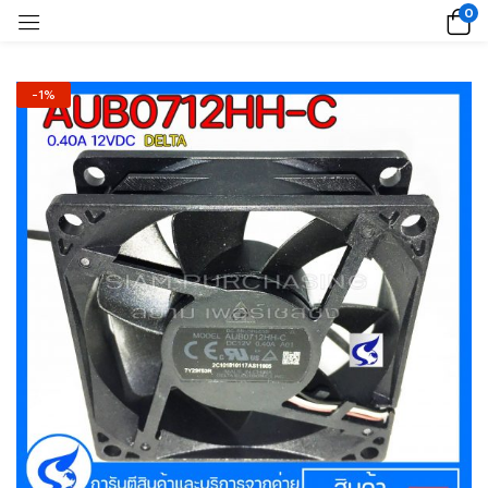
0
-1%