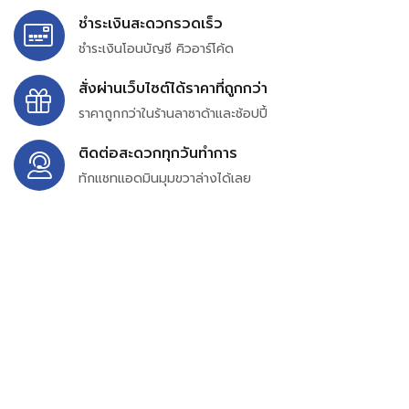
ชำระเงินสะดวกรวดเร็ว
ชำระเงินโอนบัญชี คิวอาร์โค้ด
สั่งผ่านเว็บไซต์ได้ราคาที่ถูกกว่า
ราคาถูกกว่าในร้านลาซาด้าและช้อปปี้
ติดต่อสะดวกทุกวันทำการ
ทักแชทแอดมินมุมขวาล่างได้เลย
บริษัท สยาม เพอร์เชสซิ่ง จำกัด
399/9 ถนนฉลองกรุง แขวงลำปลาทิว เขตลาดกระบัง
กรุงเทพมหานคร 10520
เลขทะเบียน 0105563154601
Email:
siampurchasing@gmail.com