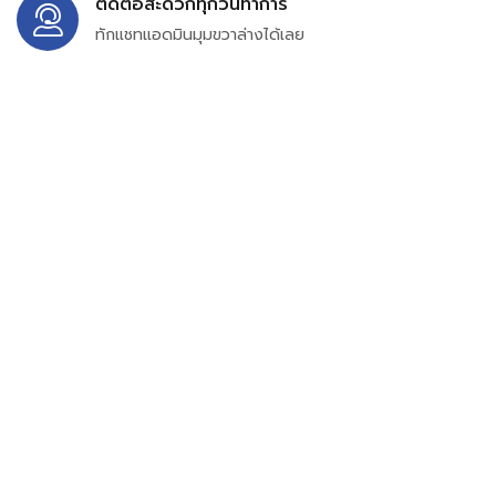
ติดต่อสะดวกทุกวันทำการ
ทักแชทแอดมินมุมขวาล่างได้เลย
บริษัท สยาม เพอร์เชสซิ่ง จำกัด
399/9 ถนนฉลองกรุง แขวงลำปลาทิว เขตลาดกระบัง
กรุงเทพมหานคร 10520
เลขทะเบียน 0105563154601
Email:
siampurchasing@gmail.com
สยาม เพอร์เชสซิ่ง เรารวบรวมสินค้าประเภทอุตสาหกรรม
อิเล็กทรอนิกส์ ออโตเมชั่น อุปกรณ์ไฟฟ้าและอะไหล่ทั่วไปต่างๆ
ไว้เพื่อสนับสนุนงานจัดซื้อในองค์กร บริษัท ร้านค้า ผู้ให้บริการ
ซ่อมบำรุง ช่าง และผู้ซื้อทั่วไปให้สามารถสร้างกระบวนการจัดซื้อ
ได้อย่างมีประสิทธิภาพ ลดต้นทุน และสามารถเข้าถึงข้อมูล
สินค้าได้ง่ายขึ้น เราได้รวบรวมสินค้าไว้ มากกว่า 54 ประเภท