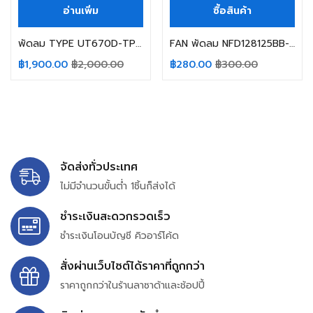
อ่านเพิ่ม
ซื้อสินค้า
พัดลม TYPE UT670D-TP 100VAC 43/40W 50/60hz Royal Fan
FAN พัดลม NFD128125BB-2F Y.S.TECH 12VDC 5.40W 3สาย
฿
1,900.00
฿
2,000.00
฿
280.00
฿
300.00
จัดส่งทั่วประเทศ
ไม่มีจำนวนขั้นต่ำ 1ชิ้นก็ส่งได้
ชำระเงินสะดวกรวดเร็ว
ชำระเงินโอนบัญชี คิวอาร์โค้ด
สั่งผ่านเว็บไซต์ได้ราคาที่ถูกกว่า
ราคาถูกกว่าในร้านลาซาด้าและช้อปปี้