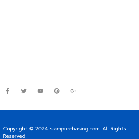
VIA EMAIL: SIAMPURCHASING@GMAIL.COM
OR WECHAT ID: dorn085319673
ปรึกษาและสอบถามข้อมูลเพิ่มเติมได้ที่
โทร.
0
98-9697697
Line ID: @siampc
จันทร์ – ศุกร์: 9:00-17.30น.
เสาร์: 09:00 – 12:00น.
Copyright © 2024
siampurchasing.com
. All Rights
Reserved.