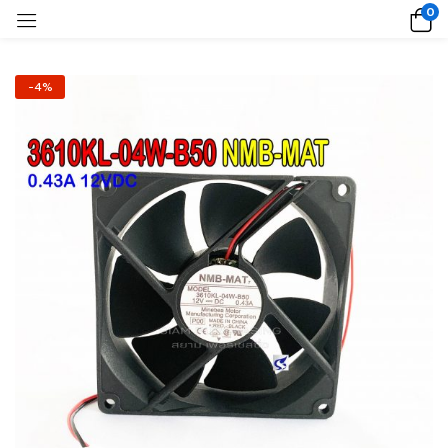
0
-4%