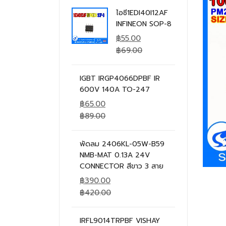
ไอซี1EDI40I12AF
INFINEON SOP-8
฿
55.00
฿
69.00
IGBT IRGP4066DPBF IR
600V 140A TO-247
฿
65.00
฿
89.00
พัดลม 2406KL-05W-B59
NMB-MAT 0.13A 24V
CONNECTOR สีขาว 3 สาย
฿
390.00
฿
420.00
IRFL9014TRPBF VISHAY