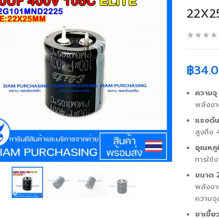
22X25
฿
34.
ความจุ
พลังงา
แรงดั
สูงถึง
อุณหภู
การใช้ง
ขนาด
พลังงา
ความจุส
ขาเขี้ย