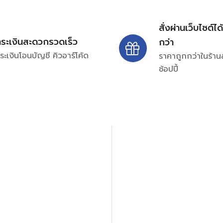
สั่งผ่านเว็บไซต์ได
ำระเงินสะดวกรวดเร็ว
กว่า
ระเงินโอนบัญชี คิวอาร์โค้ด
ราคาถูกกว่าในร้าน
ช้อปปี้
ปรึกษาและสอบถามข้อมูลเพ
โทร.
0
98-969
พมหานคร 10520
Line ID: @si
จันทร์ – ศุกร์: 9:00-17.30น.
อนิกส์ ออโตเมชั่น อุปกรณ์
เสาร์: 09:00 – 12:00น.
ษัท ร้านค้า ผู้ให้บริการซ่อม