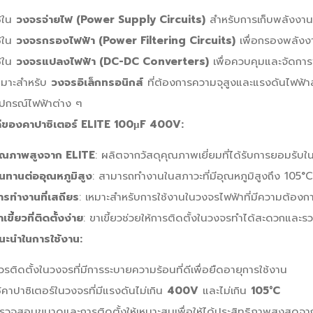
ช้ใน
วงจรจ่ายไฟ (Power Supply Circuits)
สำหรับการเก็บพลังง
ช้ใน
วงจรกรองไฟฟ้า (Power Filtering Circuits)
เพื่อกรองพลังงาน
ช้ใน
วงจรแปลงไฟฟ้า (DC-DC Converters)
เพื่อควบคุมและจัดการพ
หมาะสำหรับ
วงจรอิเล็กทรอนิกส์
ที่ต้องการความจุสูงและแรงดันไฟฟ้าส
ุปกรณ์ไฟฟ้าต่าง ๆ
ดีของคาปาซิเตอร์ ELITE 100µF 400V:
ุณภาพสูงจาก ELITE
: ผลิตจากวัสดุคุณภาพเยี่ยมที่ได้รับการยอมรับใ
นทานต่ออุณหภูมิสูง
: สามารถทำงานในสภาวะที่มีอุณหภูมิสูงถึง 105°C
ารทำงานที่เสถียร
: เหมาะสำหรับการใช้งานในวงจรไฟฟ้าที่มีความต้อง
เขี้ยวที่ติดตั้งง่าย
: ขาเขี้ยวช่วยให้การติดตั้งในวงจรทำได้สะดวกและรว
นะนำในการใช้งาน:
วรติดตั้งในวงจรที่มีการระบายความร้อนที่ดีเพื่อยืดอายุการใช้งาน
ช้คาปาซิเตอร์ในวงจรที่มีแรงดันไม่เกิน
400V
และไม่เกิน
105°C
รวจสอบขนาดและการติดตั้งให้เหมาะสมเพื่อให้ได้ประสิทธิภาพสูงสุดจา