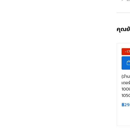
คุณย
-1
(จำน
เตอ
100
105
฿
29