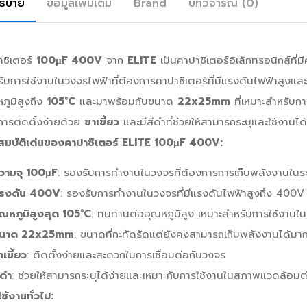
ธิบาย
ข้อมูลเพิ่มเติม
Brand
บทวิจารณ์ (0)
าซิเตอร์
100µF 400V
จาก
ELITE
เป็นคาปาซิเตอร์อิเล็กทรอนิกส์ที
ับการใช้งานในวงจรไฟฟ้าที่ต้องการคาปาซิเตอร์ที่มีแรงดันไฟฟ้าสูงและ
ภูมิสูงถึง
105°C
และมาพร้อมกับขนาด
22x25mm
ที่เหมาะสำหรับก
การติดตั้งง่ายด้วย
ขาเขี้ยว
และมีสีดำที่ช่วยให้สามารถระบุและใช้งานได
สมบัติเด่นของคาปาซิเตอร์ ELITE 100µF 400V:
วามจุ 100µF
: รองรับการทำงานในวงจรที่ต้องการการเก็บพลังงานในระ
รงดัน 400V
: รองรับการทำงานในวงจรที่มีแรงดันไฟฟ้าสูงถึง 400V
ุณหภูมิสูงสุด 105°C
: ทนทานต่ออุณหภูมิสูง เหมาะสำหรับการใช้งานในส
นาด 22x25mm
: ขนาดที่กะทัดรัดแต่ยังคงสามารถเก็บพลังงานได้มา
าเขี้ยว
: ติดตั้งง่ายและสะดวกในการเชื่อมต่อกับวงจร
ีดำ
: ช่วยให้สามารถระบุได้ง่ายและเหมาะกับการใช้งานในสภาพแวดล้อมต
ช้งานทั่วไป: