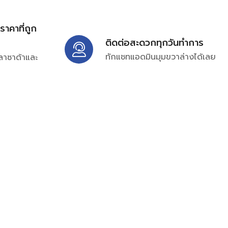
้ราคาที่ถูก
ติดต่อสะดวกทุกวันทำการ
ทักแชทแอดมินมุมขวาล่างได้เลย
ลาซาด้าและ
ิ่มเติมได้ที่
7697
ampc