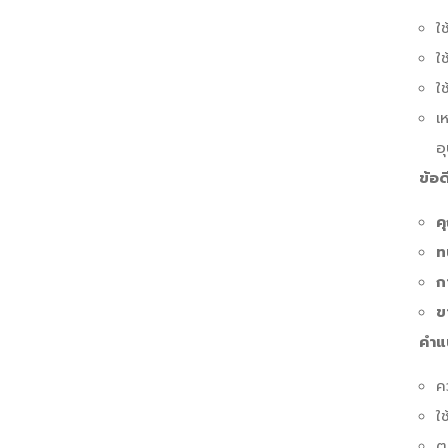
ใ
ใ
ใ
เ
อ
ข้อ
ค
ท
ก
ขา
คำแ
ค
ใ
ต