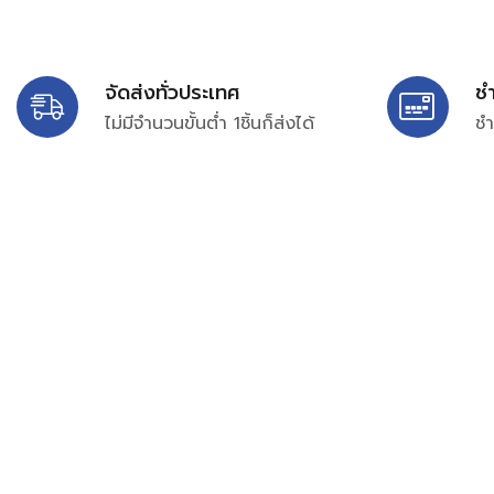
จัดส่งทั่วประเทศ
ช
ไม่มีจำนวนขั้นต่ำ 1ชิ้นก็ส่งได้
ชำ
บริษัท สยาม เพอร์เชสซิ่ง จำกัด
399/9 ถนนฉลองกรุง แขวงลำปลาทิว เขตลาดกระบัง กรุงเท
เลขทะเบียน 0105563154601
Email:
siampurchasing@gmail.com
สยาม เพอร์เชสซิ่ง เรารวบรวมสินค้าประเภทอุตสาหกรรม อิเล็กทร
ไฟฟ้าและอะไหล่ทั่วไปต่างๆ ไว้เพื่อสนับสนุนงานจัดซื้อในองค์กร บริ