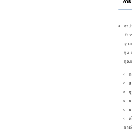
คำอ
คาป
สำหร
อุณห
สูง 
คุณ
ค
แ
อ
ข
ข
ส
การใ