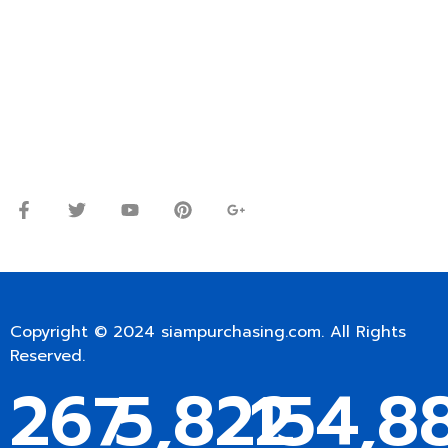
ปรึกษาและสอบถามข้อมูลเพิ่มเติมได้ที่
โทร.
0
98-9697697
Line ID: @siampc
จันทร์ – ศุกร์: 9:00-17.30น.
เสาร์: 09:00 – 12:00น.
Copyright © 2024
siampurchasing.com
. All Rights
Reserved.
267
5,822
154,8