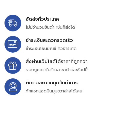
จัดส่งทั่วประเทศ
ไม่มีจำนวนขั้นต่ำ 1ชิ้นก็ส่งได้
ชำระเงินสะดวกรวดเร็ว
ชำระเงินโอนบัญชี คิวอาร์โค้ด
สั่งผ่านเว็บไซต์ได้ราคาที่ถูกกว่า
ราคาถูกกว่าในร้านลาซาด้าและช้อปปี้
ติดต่อสะดวกทุกวันทำการ
ทักแชทแอดมินมุมขวาล่างได้เลย
บริษัท สยาม เพอร์เชสซิ่ง จำกัด
399/9 ถนนฉลองกรุง แขวงลำปลาทิว เขตลาดกระบัง