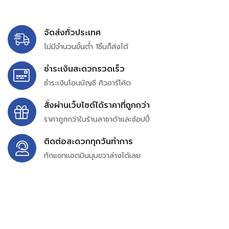
จัดส่งทั่วประเทศ
ไม่มีจำนวนขั้นต่ำ 1ชิ้นก็ส่งได้
ชำระเงินสะดวกรวดเร็ว
ชำระเงินโอนบัญชี คิวอาร์โค้ด
สั่งผ่านเว็บไซต์ได้ราคาที่ถูกกว่า
ราคาถูกกว่าในร้านลาซาด้าและช้อปปี้
ติดต่อสะดวกทุกวันทำการ
ทักแชทแอดมินมุมขวาล่างได้เลย
บริษัท สยาม เพอร์เชสซิ่ง จำกัด
399/9 ถนนฉลองกรุง แขวงลำปลาทิว เขตลาดกระบัง