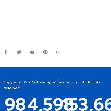
ปรึกษาและสอบถามข้อมูลเพิ่มเติมได้ที่
โทร.
0
98-9697697
Line ID: @siampc
จันทร์ – ศุกร์: 9:00-17.30น.
เสาร์: 09:00 – 12:00น.
Copyright © 2024
siampurchasing.com
. All Rights
Reserved.
98
4,598
153,6