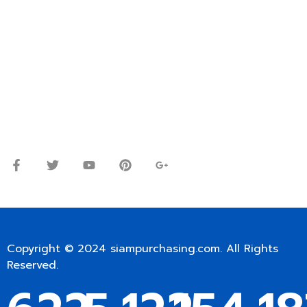
ปรึกษาและสอบถามข้อมูลเพิ่มเติมได้ที่
โทร.
0
98-9697697
Line ID: @siampc
จันทร์ – ศุกร์: 9:00-17.30น.
เสาร์: 09:00 – 12:00น.
Copyright © 2024
siampurchasing.com
. All Rights
Reserved.