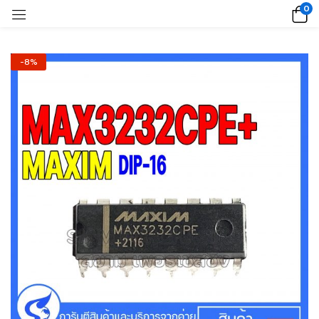
0
-8%