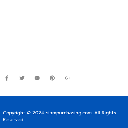
OR WECHAT ID: dorn085319673
ปรึกษาและสอบถามข้อมูลเพิ่มเติมได้ที่
โทร.
0
98-9697697
Line ID: @siampc
จันทร์ – ศุกร์: 9:00-17.30น.
เสาร์: 09:00 – 12:00น.
Copyright © 2024
siampurchasing.com
. All Rights
Reserved.