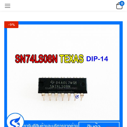
0
-9%