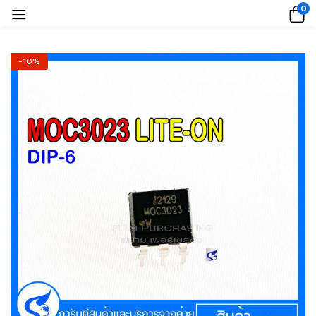
0
-10%