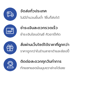
จัดส่งทั่วประเทศ
ไม่มีจำนวนขั้นต่ำ 1ชิ้นก็ส่งได้
ชำระเงินสะดวกรวดเร็ว
ชำระเงินโอนบัญชี คิวอาร์โค้ด
สั่งผ่านเว็บไซต์ได้ราคาที่ถูกกว่า
ราคาถูกกว่าในร้านลาซาด้าและช้อปปี้
ติดต่อสะดวกทุกวันทำการ
ทักแชทแอดมินมุมขวาล่างได้เลย
บริษัท สยาม เพอร์เชสซิ่ง จำกัด
399/9 ถนนฉลองกรุง แขวงลำปลาทิว เขตลาดกระบัง
กรุงเทพมหานคร 10520