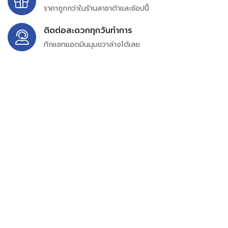
ราคาถูกกว่าในร้านลาซาด้าและช้อปปี้
ติดต่อสะดวกทุกวันทำการ
ทักแชทแอดมินมุมขวาล่างได้เลย
บริษัท สยาม เพอร์เชสซิ่ง จำกัด
399/9 ถนนฉลองกรุง แขวงลำปลาทิว เขตลาดกระบัง
กรุงเทพมหานคร 10520
เลขทะเบียน 0105563154601
Email:
siampurchasing@gmail.com
สยาม เพอร์เชสซิ่ง เรารวบรวมสินค้าประเภทอุตสาหกรรม
อิเล็กทรอนิกส์ ออโตเมชั่น อุปกรณ์ไฟฟ้าและอะไหล่ทั่วไปต่างๆ
ไว้เพื่อสนับสนุนงานจัดซื้อในองค์กร บริษัท ร้านค้า ผู้ให้บริการ
ซ่อมบำรุง ช่าง และผู้ซื้อทั่วไปให้สามารถสร้างกระบวนการจัดซื้อ