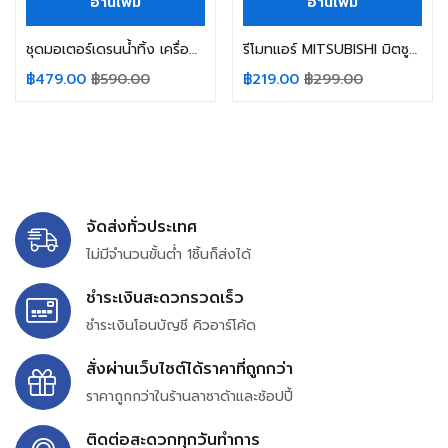
อ่านเพิ่ม
อ่านเพิ่ม
ชุดมอเตอร์เดรนน้ำทิ้ง เครื่องซักผ้า HITACHI ฮิตาชิ รุ่น DM-24 5W AC220-240V 50/60Hz อะไหล่เครื่องซักผ้า
รีโมทแอร์ MITSUBISHI มิตซูบิชิ รุ่น Mr.Slim ECONO MP07 MP07A MH08B M09 FG09 MH12A อะไหล่แอร์
฿
479.00
฿
590.00
฿
219.00
฿
299.00
จัดส่งทั่วประเทศ
ไม่มีจำนวนขั้นต่ำ 1ชิ้นก็ส่งได้
ชำระเงินสะดวกรวดเร็ว
ชำระเงินโอนบัญชี คิวอาร์โค้ด
สั่งผ่านเว็บไซต์ได้ราคาที่ถูกกว่า
ราคาถูกกว่าในร้านลาซาด้าและช้อปปี้
ติดต่อสะดวกทุกวันทำการ