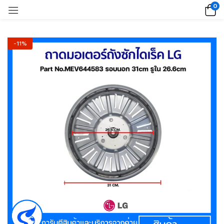
0
-11%