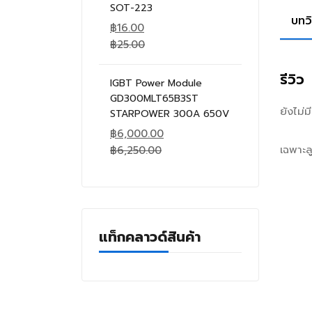
SOT-223
บทว
฿
16.00
฿
25.00
รีวิว
IGBT Power Module
GD300MLT65B3ST
ยังไม่
STARPOWER 300A 650V
฿
6,000.00
เฉพาะลู
฿
6,250.00
แท็กคลาวด์สินค้า