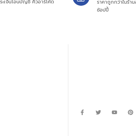
ระเงินโอนบัญชี คิวอาร์โค้ด
ราคาถูกกว่าในร้าน
ช้อปปี้
ปรึกษาและสอบถามข้อมูลเพ
โทร.
0
98-969
พมหานคร 10520
Line ID: @si
จันทร์ – ศุกร์: 9:00-17.30น.
อนิกส์ ออโตเมชั่น อุปกรณ์
เสาร์: 09:00 – 12:00น.
ษัท ร้านค้า ผู้ให้บริการซ่อม
่างมีประสิทธิภาพ ลดต้นทุน และ
ากกว่า 54 ประเภท และมีจำนวน
ซื้อในแหล่งนี้แหล่งเดียว
 EMAIL: