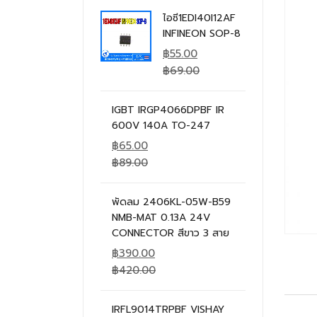
ไอซี1EDI40I12AF
INFINEON SOP-8
฿
55.00
฿
69.00
IGBT IRGP4066DPBF IR
600V 140A TO-247
฿
65.00
฿
89.00
พัดลม 2406KL-05W-B59
NMB-MAT 0.13A 24V
CONNECTOR สีขาว 3 สาย
฿
390.00
฿
420.00
IRFL9014TRPBF VISHAY