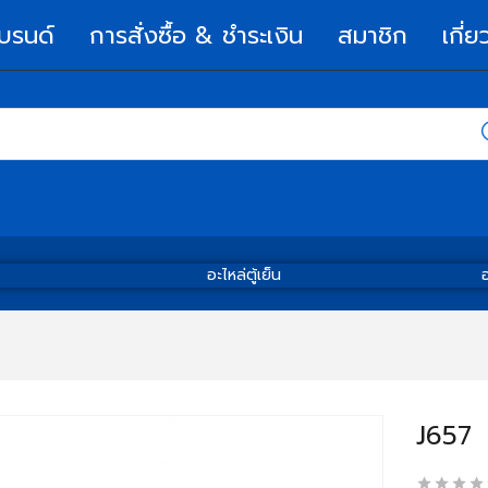
บรนด์
การสั่งซื้อ & ชำระเงิน
สมาชิก
เกี่ย
อะไหล่ตู้เย็น
อ
J657