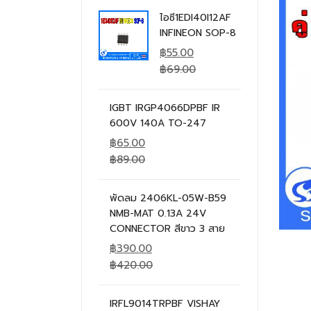
ไอซี1EDI40I12AF
INFINEON SOP-8
฿
55.00
฿
69.00
IGBT IRGP4066DPBF IR
600V 140A TO-247
฿
65.00
฿
89.00
พัดลม 2406KL-05W-B59
NMB-MAT 0.13A 24V
CONNECTOR สีขาว 3 สาย
฿
390.00
฿
420.00
IRFL9014TRPBF VISHAY