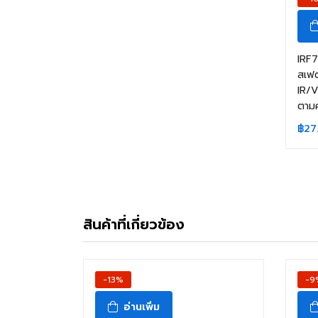
IRF
สเฟ
IR/V
ตามค
฿
27
สินค้าที่เกี่ยวข้อง
-13%
-9
อ่านเพิ่ม