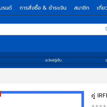
บรนด์
การสั่งซื้อ & ชำระเงิน
สมาชิก
เกี่ย
อะไหล่ตู้เย็น
อ
คู่ I