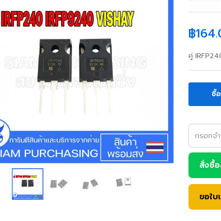
฿
164.
คู่ IRFP2
ซื้
สั่งซื้
ขอใบ