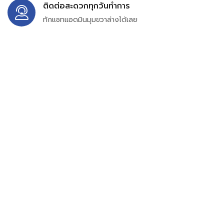
ติดต่อสะดวกทุกวันทำการ
ทักแชทแอดมินมุมขวาล่างได้เลย
บริษัท สยาม เพอร์เชสซิ่ง จำกัด
399/9 ถนนฉลองกรุง แขวงลำปลาทิว เขตลาดกระบัง
กรุงเทพมหานคร 10520
เลขทะเบียน 0105563154601
Email:
siampurchasing@gmail.com
สยาม เพอร์เชสซิ่ง เรารวบรวมสินค้าประเภทอุตสาหกรรม
อิเล็กทรอนิกส์ ออโตเมชั่น อุปกรณ์ไฟฟ้าและอะไหล่ทั่วไปต่างๆ
ไว้เพื่อสนับสนุนงานจัดซื้อในองค์กร บริษัท ร้านค้า ผู้ให้บริการ
ซ่อมบำรุง ช่าง และผู้ซื้อทั่วไปให้สามารถสร้างกระบวนการจัดซื้อ
ได้อย่างมีประสิทธิภาพ ลดต้นทุน และสามารถเข้าถึงข้อมูล