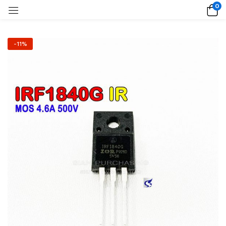
0
-11%