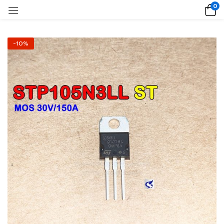
0
-10%