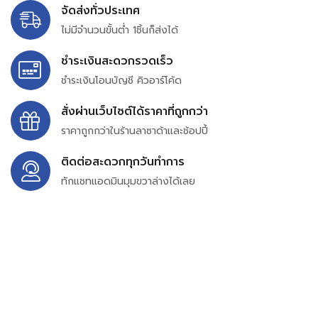
จัดส่งทั่วประเทศ
ไม่มีจำนวนขั้นต่ำ 1ชิ้นก็ส่งได้
ชำระเงินสะดวกรวดเร็ว
ชำระเงินโอนบัญชี คิวอาร์โค้ด
สั่งผ่านเว็บไซต์ได้ราคาที่ถูกกว่า
ราคาถูกกว่าในร้านลาซาด้าและช้อปปี้
ติดต่อสะดวกทุกวันทำการ
ทักแชทแอดมินมุมขวาล่างได้เลย
บริษัท สยาม เพอร์เชสซิ่ง จำกัด
399/9 ถนนฉลองกรุง แขวงลำปลาทิว เขตลาดกระบัง
กรุงเทพมหานคร 10520
เลขทะเบียน 0105563154601