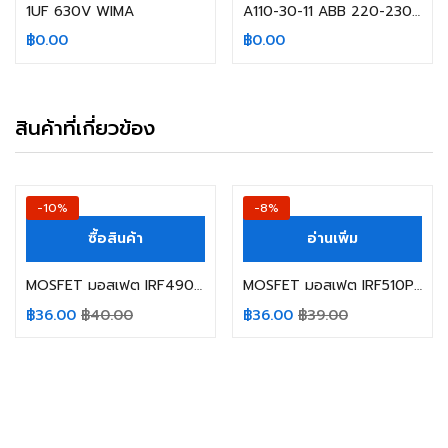
1UF 630V WIMA
A110-30-11 ABB 220-230V Code：1SFL451001R8011
฿
0.00
฿
0.00
สินค้าที่เกี่ยวข้อง
-10%
-8%
ซื้อสินค้า
อ่านเพิ่ม
MOSFET มอสเฟต IRF4905 IR 74A/55V TO-220
MOSFET มอสเฟต IRF510PBF IRF510 VISHAY MOSFET N-Channel 100V/5.6A 43W
฿
36.00
฿
40.00
฿
36.00
฿
39.00