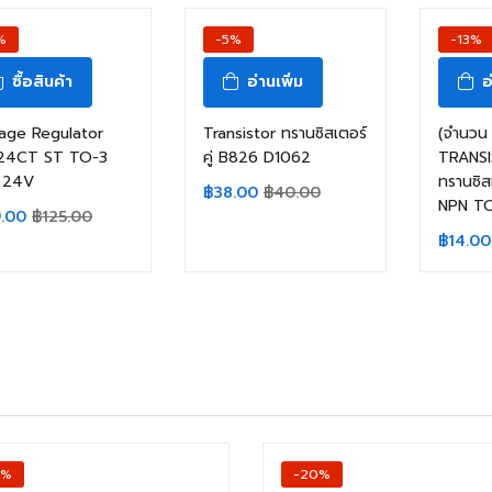
%
-5%
-13%
ซื้อสินค้า
อ่านเพิ่ม
อ
age Regulator
Transistor ทรานซิสเตอร์
(จำนวน 5
24CT ST TO-3
คู่ B826 D1062
TRANS
A 24V
ทรานซิ
฿
38.00
฿
40.00
NPN TO
9.00
฿
125.00
฿
14.00
3%
-20%