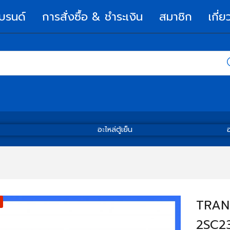
บรนด์
การสั่งซื้อ & ชำระเงิน
สมาชิก
เกี่ย
อะไหล่ตู้เย็น
อ
TRANS
2SC2