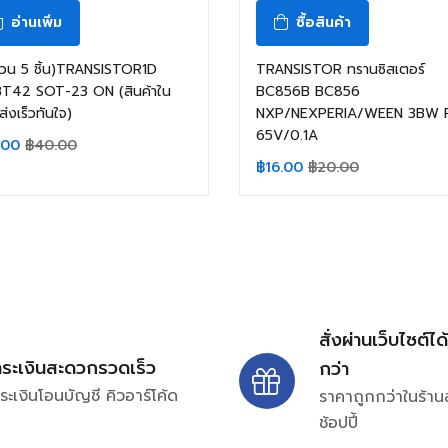
อ่านเพิ่ม
ซื้อสินค้า
วน 5 ชิ้น)TRANSISTOR1D
TRANSISTOR ทรานซิสเตอร์
T42 SOT-23 ON (สินค้าใน
BC856B BC856
ส่งเร็วทันใจ)
NXP/NEXPERIA/WEEN 3BW 
65V/0.1A
.00
฿
40.00
฿
16.00
฿
20.00
สั่งผ่านเว็บไซต์ได
ำระเงินสะดวกรวดเร็ว
กว่า
ระเงินโอนบัญชี คิวอาร์โค้ด
ราคาถูกกว่าในร้าน
ช้อปปี้