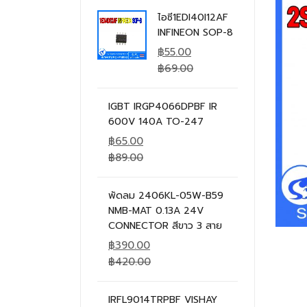
ไอซี1EDI40I12AF
INFINEON SOP-8
฿
55.00
฿
69.00
IGBT IRGP4066DPBF IR
600V 140A TO-247
฿
65.00
฿
89.00
พัดลม 2406KL-05W-B59
NMB-MAT 0.13A 24V
CONNECTOR สีขาว 3 สาย
฿
390.00
฿
420.00
IRFL9014TRPBF VISHAY