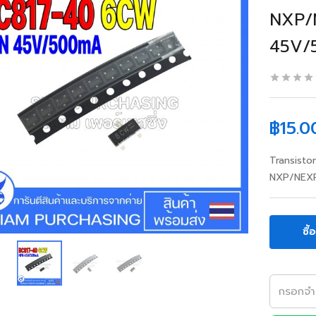
NXP/
45V/
฿
15.0
Transisto
NXP/NEX
ซื้