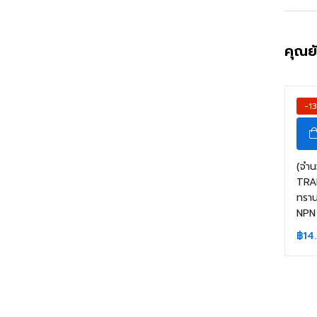
คุณย
-1
(จำน
TRA
ทราน
NPN
฿
14