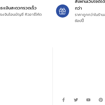
สั่งผ่านเว็บไซต์ได
ำระเงินสะดวกรวดเร็ว
กว่า
ระเงินโอนบัญชี คิวอาร์โค้ด
ราคาถูกกว่าในร้าน
ช้อปปี้
ปรึกษาและสอบถามข้อมูลเพ
โทร.
0
98-969
พมหานคร 10520
Line ID: @si
จันทร์ – ศุกร์: 9:00-17.30น.
อนิกส์ ออโตเมชั่น อุปกรณ์
เสาร์: 09:00 – 12:00น.
ษัท ร้านค้า ผู้ให้บริการซ่อม
่างมีประสิทธิภาพ ลดต้นทุน และ
ากกว่า 54 ประเภท และมีจำนวน