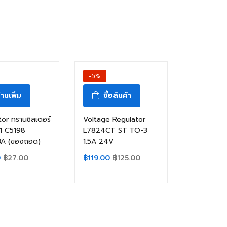
-5%
่านเพิ่ม
ซื้อสินค้า
tor ทรานซิสเตอร์
Voltage Regulator
41 C5198
L7824CT ST TO-3
A (ของถอด)
1.5A 24V
0
฿
27.00
฿
119.00
฿
125.00