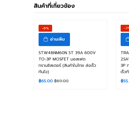
สินค้าที่เกี่ยวข้อง
-6%
-7
อ่านเพิ่ม
STW48NM60N ST 39A 600V
TRAN
TO-3P MOSFET มอสเฟต
2SA
ทรานซิสเตอร์ (สินค้าในไทย ส่งเร็ว
3P ท
ทันใจ)
เร็วท
฿
65.00
฿
69.00
฿
55