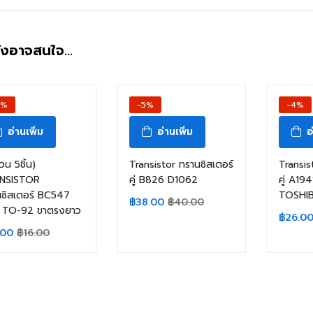
ังอาจสนใจ…
3%
-5%
-4%
อ่านเพิ่ม
อ่านเพิ่ม
อ
วน 5ชิ้น)
Transistor ทรานซิสเตอร์
Transis
NSISTOR
คู่ B826 D1062
คู่ A19
ซิสเตอร์ BC547
TOSHIB
฿
38.00
฿
40.00
 TO-92 ขาตรงยาว
฿
26.0
.00
฿
16.00