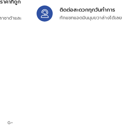
้ราคาที่ถูก
ติดต่อสะดวกทุกวันทำการ
ทักแชทแอดมินมุมขวาล่างได้เลย
ลาซาด้าและ
ิ่มเติมได้ที่
7697
ampc