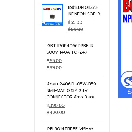
ไอซี1EDI40I12AF
INFINEON SOP-8
฿
55.00
฿
69.00
IGBT IRGP4066DPBF IR
600V 140A TO-247
฿
65.00
฿
89.00
พัดลม 2406KL-05W-B59
NMB-MAT 0.13A 24V
CONNECTOR สีขาว 3 สาย
฿
390.00
฿
420.00
IRFL9014TRPBF VISHAY