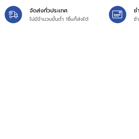
จัดส่งทั่วประเทศ
ช
ไม่มีจำนวนขั้นต่ำ 1ชิ้นก็ส่งได้
ชำ
บริษัท สยาม เพอร์เชสซิ่ง จำกัด
399/9 ถนนฉลองกรุง แขวงลำปลาทิว เขตลาดกระบัง กรุงเท
เลขทะเบียน 0105563154601
Email:
siampurchasing@gmail.com
สยาม เพอร์เชสซิ่ง เรารวบรวมสินค้าประเภทอุตสาหกรรม อิเล็กทร
ไฟฟ้าและอะไหล่ทั่วไปต่างๆ ไว้เพื่อสนับสนุนงานจัดซื้อในองค์กร บริ
บำรุง ช่าง และผู้ซื้อทั่วไปให้สามารถสร้างกระบวนการจัดซื้อได้อย
สามารถเข้าถึงข้อมูลสินค้าได้ง่ายขึ้น เราได้รวบรวมสินค้าไว้ ม