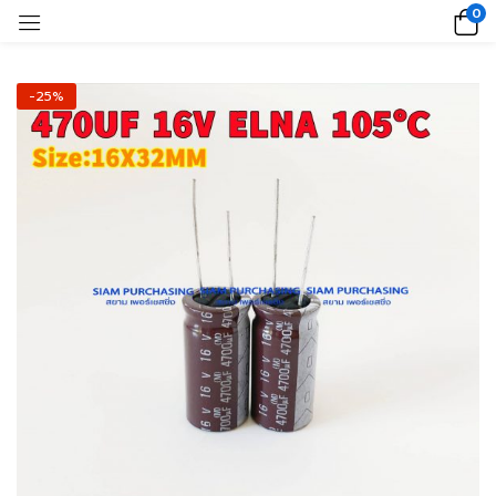
0
-25%