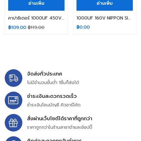
อ่านเพิ่ม
อ่านเพิ่ม
คาปาซิเตอร์ 1000UF 450V 105C NIPPON SIZE 35X60MM. สีดำ ขาเขี้ยว
1000UF 160V NIPPON SIZE: 25X40MM.
฿
0.00
฿
109.00
฿
119.00
จัดส่งทั่วประเทศ
ไม่มีจำนวนขั้นต่ำ 1ชิ้นก็ส่งได้
ชำระเงินสะดวกรวดเร็ว
ชำระเงินโอนบัญชี คิวอาร์โค้ด
สั่งผ่านเว็บไซต์ได้ราคาที่ถูกกว่า
ราคาถูกกว่าในร้านลาซาด้าและช้อปปี้
ติดต่อสะดวกทุกวันทำการ