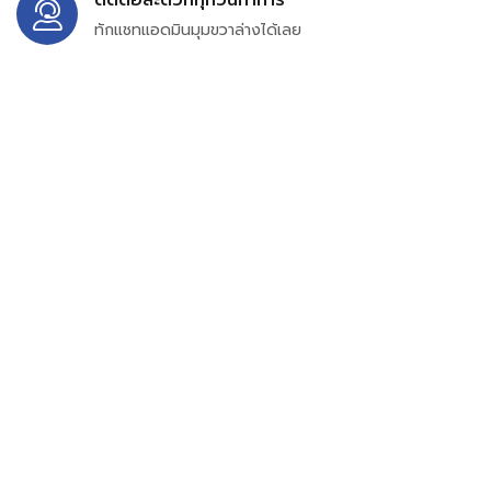
ทักแชทแอดมินมุมขวาล่างได้เลย
บริษัท สยาม เพอร์เชสซิ่ง จำกัด
399/9 ถนนฉลองกรุง แขวงลำปลาทิว เขตลาดกระบัง
กรุงเทพมหานคร 10520
เลขทะเบียน 0105563154601
Email:
siampurchasing@gmail.com
สยาม เพอร์เชสซิ่ง เรารวบรวมสินค้าประเภทอุตสาหกรรม
อิเล็กทรอนิกส์ ออโตเมชั่น อุปกรณ์ไฟฟ้าและอะไหล่ทั่วไปต่างๆ
ไว้เพื่อสนับสนุนงานจัดซื้อในองค์กร บริษัท ร้านค้า ผู้ให้บริการ
ซ่อมบำรุง ช่าง และผู้ซื้อทั่วไปให้สามารถสร้างกระบวนการจัดซื้อ
ได้อย่างมีประสิทธิภาพ ลดต้นทุน และสามารถเข้าถึงข้อมูล
สินค้าได้ง่ายขึ้น เราได้รวบรวมสินค้าไว้ มากกว่า 54 ประเภท